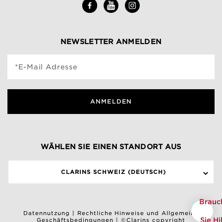
NEWSLETTER ANMELDEN
*E-Mail Adresse
ANMELDEN
WÄHLEN SIE EINEN STANDORT AUS
CLARINS SCHWEIZ (DEUTSCH)
Brauc
Datennutzung
|
Rechtliche Hinweise und Allgemeine
Sie Hi
Geschäftsbedingungen
|
©Clarins copyright