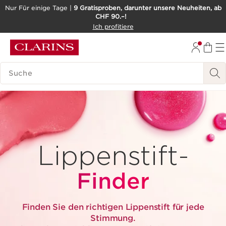
Nur Für einige Tage |
9 Gratisproben, darunter unsere Neuheiten, ab
CHF 90.–!
WEITER ZUM INHALT
Ich profitiere
ZUM FOOTER GEHEN
BARRIEREFREIHEITSWERKZEUG
LEGENDE SUCHEN
Lippenstift-
Finder
Finden Sie den richtigen Lippenstift für jede
Stimmung.