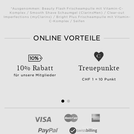
*Ausgenommen: Beauty Flash Frischeampulle mit Vitamin-C-
Komplex / Smooth Shave Schaumgel (ClarinsMen) / Clear-out
Imperfections (myClarins) / Bright Plus Frischeampulle mit Vitamin-
C-Komplex / Seifen
ONLINE VORTEILE
10% Rabatt
Treuepunkte
für unsere Mitglieder
CHF 1 = 10 Punkt