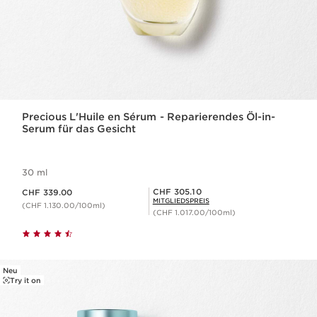
Precious L'Huile en Sérum - Reparierendes Öl-in-
Serum für das Gesicht
30 ml
Aktueller Preis CHF 339.00
Mitgliederpreis CHF 305.10
CHF 305.10
CHF 339.00
MITGLIEDSPREIS
(CHF 1.130.00/100ml)
(CHF 1.017.00/100ml)
Neu
Try it on