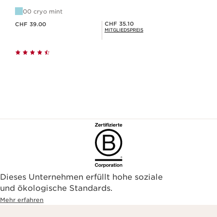
00 cryo mint
Aktueller Preis CHF 39.00
Mitgliederpreis CHF 35.10
CHF 35.10
CHF 39.00
MITGLIEDSPREIS
Dieses Unternehmen erfüllt hohe soziale
und ökologische Standards.
Mehr erfahren