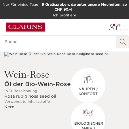
Nur Für einige Tage |
9 Gratisproben, darunter unsere Neuheiten, ab
CHF 90.–!
WEITER ZUM INHALT
Ich profitiere
ZUM FOOTER GEHEN
BARRIEREFREIHEITSWERKZEUG
Legende suchen
Wein-Rose
Öl der Bio-Wein-Rose
NÄHREN /
INCI-Bezeichnung
KOMFORT
Rosa rubiginosa seed oil
Verwendete Inhaltsstoffe
Kern
BIOLOGISCHER
ANBAU