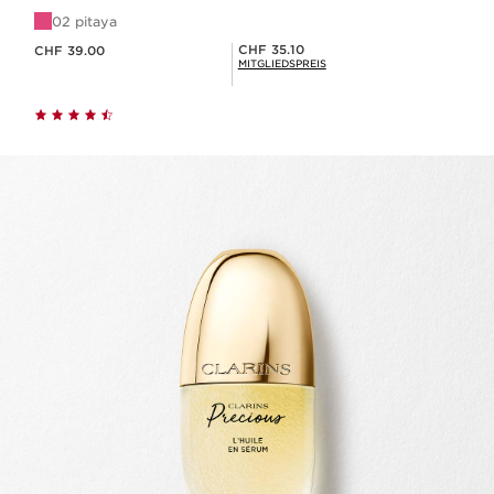
02 pitaya
Aktueller Preis CHF 39.00
Mitgliederpreis CHF 35.10
CHF 35.10
CHF 39.00
MITGLIEDSPREIS