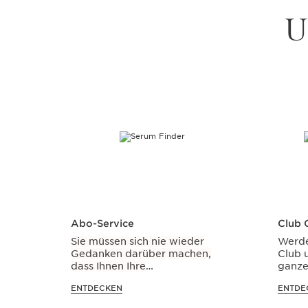
U
WEITER ZUM INHALT
Abo-Service
Club C
Sie müssen sich nie wieder
Werde
Gedanken darüber machen,
Club u
dass Ihnen Ihre
ganze
Lieblingsprodukte von Clarins
Rabat
ENTDECKEN
ENTDE
ausgehen könnten!