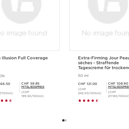
 Illusion Full Coverage
Extra-Firming Jour Pea
sèches - Straffende
Tagescreme für trocken
Haut
50 ml
10N
.50
Aktueller Preis CHF 121.00
Mitgliederpreis CHF 59.85
Mitgliederpreis CHF 108.90
CHF 59.85
CHF 108.90
66.50
CHF 121.00
MITGLIEDSPREIS
MITGLIEDSPRE
(CHF
(CHF
(CHF
7/100ml)
242.00/100ml)
199.50/100ml)
217.80/100ml
Schnellansicht
Schnellansich