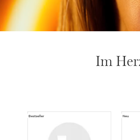
Im Herz
Bestseller
Neu
WEITER ZUM INHALT