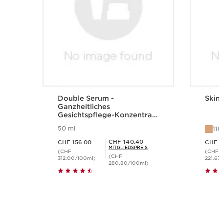
Double Serum -
Skin
Ganzheitliches
Gesichtspflege-Konzentrat
für jugendliche Haut
50 ml
1
Aktueller Preis CHF 156.00
Aktueller Preis CHF 66
Mitgliederpreis CHF 140.40
CHF 140.40
CHF 156.00
CHF 
MITGLIEDSPREIS
(CHF
(CHF
(CHF
312.00/100ml)
221.6
280.80/100ml)
Schnellansicht