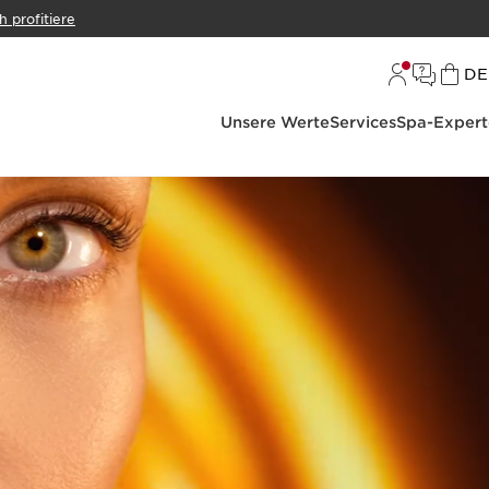
h profitiere
S
DE
Unsere Werte
Services
Spa-Expert