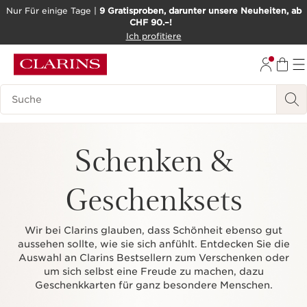
Nur Für einige Tage |
9 Gratisproben, darunter unsere Neuheiten, ab
CHF 90.–!
WEITER ZUM INHALT
Ich profitiere
ZUM FOOTER GEHEN
BARRIEREFREIHEITSWERKZEUG
Legende suchen
Schenken &
Geschenksets
Wir bei Clarins glauben, dass Schönheit ebenso gut
aussehen sollte, wie sie sich anfühlt. Entdecken Sie die
Auswahl an Clarins Bestsellern zum Verschenken oder
um sich selbst eine Freude zu machen, dazu
Geschenkkarten für ganz besondere Menschen.