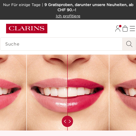
Nur Für einige Tage |
9 Gratisproben, darunter unsere Neuheiten, ab
CHF 90.–!
WEITER ZUM INHALT
Ich profitiere
ZUM FOOTER GEHEN
BARRIEREFREIHEITSWERKZEUG
LEGENDE SUCHEN