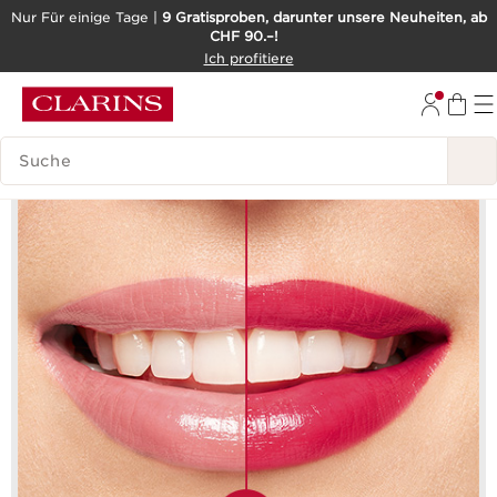
Nur Für einige Tage |
9 Gratisproben, darunter unsere Neuheiten, ab
CHF 90.–!
WEITER ZUM INHALT
Ich profitiere
ZUM FOOTER GEHEN
BARRIEREFREIHEITSWERKZEUG
LEGENDE SUCHEN