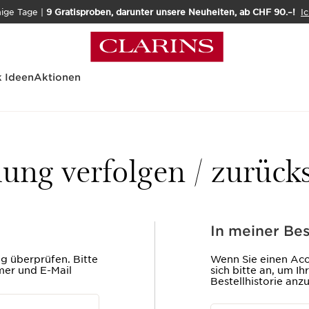
nige Tage |
9 Gratisproben, darunter unsere Neuheiten, ab CHF 90.–!
Ic
 Ideen
Aktionen
lung verfolgen / zurüc
In meiner Bes
 überprüfen. Bitte
Wenn Sie einen Acc
mer und E-Mail
sich bitte an, um Ih
Bestellhistorie anz