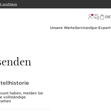
h profitiere
S
DE
Unsere Werte
Services
Spa-Expert
ksenden
tellhistorie
ount haben, melden Sie
re vollständige
usehen