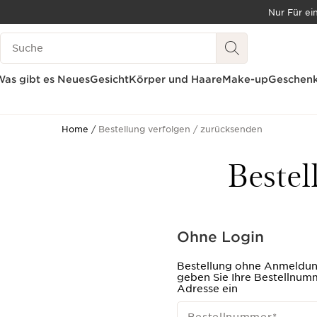
Nur Für ei
WEITER ZUM INHALT
Legende suchen
ZUM FOOTER GEHEN
BARRIEREFREIHEITSWERKZEUG
as gibt es Neues
Gesicht
Körper und Haare
Make-up
Geschenk
Home
Bestellung verfolgen / zurücksenden
Bestel
Ohne Login
Bestellung ohne Anmeldung
geben Sie Ihre Bestellnum
Adresse ein
Bestellnummer
*