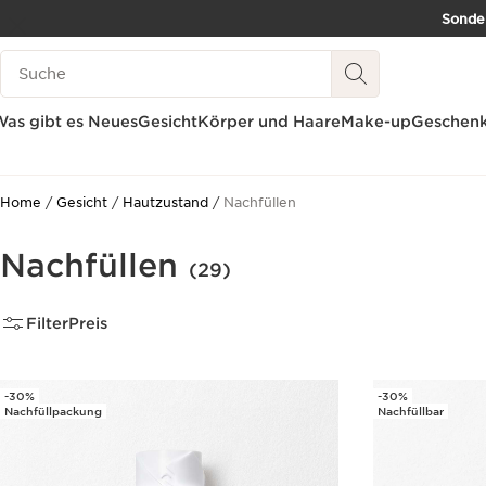
Sonder
WEITER ZUM INHALT
Legende suchen
ZUM FOOTER GEHEN
BARRIEREFREIHEITSWERKZEUG
as gibt es Neues
Gesicht
Körper und Haare
Make-up
Geschenk
Home
Gesicht
Hautzustand
Nachfüllen
Nachfüllen
(29)
Filter
Preis
-30%
-30%
Nachfüllpackung
Nachfüllbar