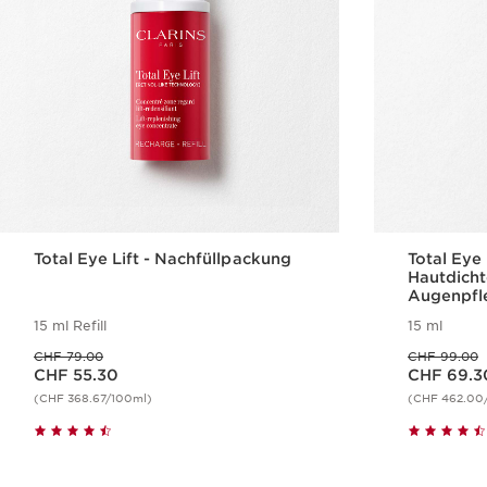
Total Eye Lift - Nachfüllpackung
Total Eye 
Hautdicht
Augenpfl
15 ml Refill
15 ml
Vorheriger Preis CHF 79.00
Vorheriger Preis CHF 99.00
CHF 79.00
CHF 99.00
Aktueller Preis CHF 55.30
Aktueller Preis CHF 69.30
CHF 55.30
CHF 69.3
(CHF 368.67/100ml)
(CHF 462.00
Schnellansicht