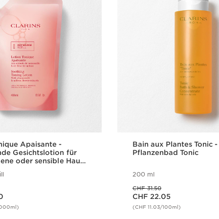
nique Apaisante -
Bain aux Plantes Tonic -
de Gesichtslotion für
Pflanzenbad Tonic
kene oder sensible Haut
lpackung
ll
200 ml
Vorheriger Preis CHF 31.50
CHF 31.50
Aktueller Preis CHF 22.05
0
CHF 22.05
1000ml)
(CHF 11.03/100ml)