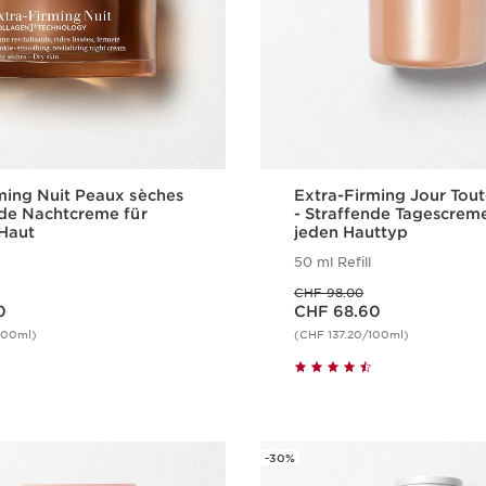
ming Nuit Peaux sèches
Extra-Firming Jour Tou
nde Nachtcreme für
- Straffende Tagescreme
Haut
jeden Hauttyp
50 ml Refill
Vorheriger Preis CHF 98.00
CHF 98.00
Aktueller Preis CHF 68.60
0
CHF 68.60
100ml)
(CHF 137.20/100ml)
Schnellansicht
Schnellansi
-30%