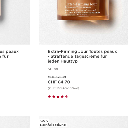
tes peaux
Extra-Firming Jour Toutes peaux
 für
- Straffende Tagescreme für
jeden Hauttyp
50 ml
Vorheriger Preis CHF 121.00
CHF 121.00
Aktueller Preis CHF 84.70
CHF 84.70
(CHF 169.40/100ml)
cht
Schnellansicht
-30%
Nachfüllpackung