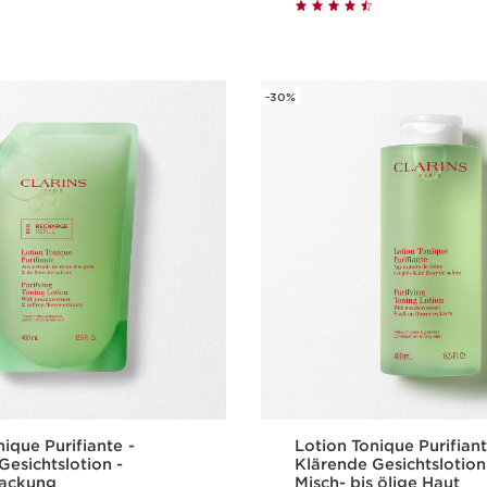
Schnellansicht
Schnellansi
-30%
ique Purifiante -
Lotion Tonique Purifiant
Gesichtslotion -
Klärende Gesichtslotion
packung
Misch- bis ölige Haut