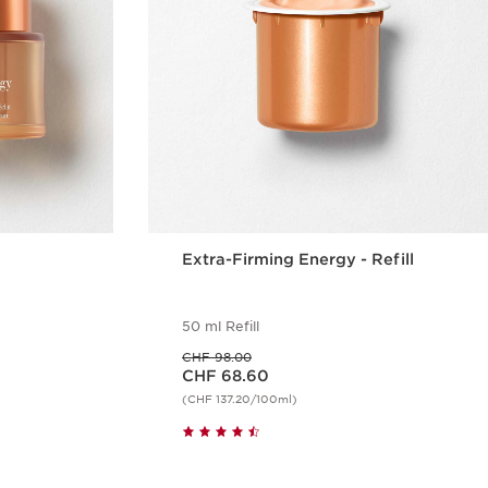
Extra-Firming Energy - Refill
50 ml Refill
Vorheriger Preis CHF 98.00
CHF 98.00
Aktueller Preis CHF 68.60
CHF 68.60
(CHF 137.20/100ml)
cht
Schnellansicht