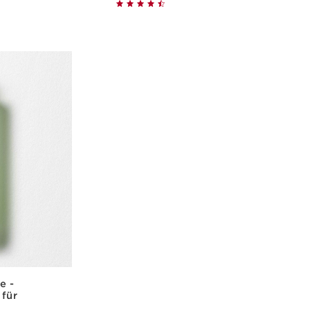
cht
Schnellansicht
e -
 für