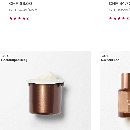
Aktueller Preis CHF 68.60
Aktueller Preis CHF 84.70
CHF 68.60
CHF 84.7
(CHF 137.20/100ml)
(CHF 169.40
Schnellansicht
-30%
-30%
Nachfüllpackung
Nachfüllbar