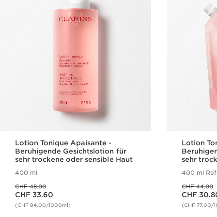
Lotion Tonique Apaisante -
Lotion To
Beruhigende Gesichtslotion für
Beruhigen
sehr trockene oder sensible Haut
sehr troc
- Nachfül
400 ml
400 ml Refi
Vorheriger Preis CHF 48.00
Vorheriger Preis CHF 44.00
CHF 48.00
CHF 44.00
Aktueller Preis CHF 33.60
Aktueller Preis CHF 30.80
CHF 33.60
CHF 30.8
(CHF 84.00/1000ml)
(CHF 77.00/