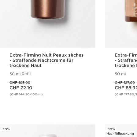
Extra-Firming Nuit Peaux sèches
Extra-Fir
- Straffende Nachtcreme für
- Straffe
trockene Haut
trockene 
50 ml Refill
50 ml
Vorheriger Preis CHF 103.00
Vorheriger Preis CHF 127.00
CHF 103.00
CHF 127.00
Aktueller Preis CHF 72.10
Aktueller Preis CHF 88.90
CHF 72.10
CHF 88.9
(CHF 144.20/100ml)
(CHF 177.80/
Schnellansicht
-30%
-30%
Nachfüllpackung