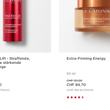
Lift - Straffende,
Extra-Firming Energy
e stärkende
ege
50 ml
Vorheriger Preis CHF 121.00
CHF 121.00
Aktueller Preis CHF 84.70
0
CHF 84.70
/100ml)
(CHF 169.40/100ml)
Schnellansicht
Schnellansi