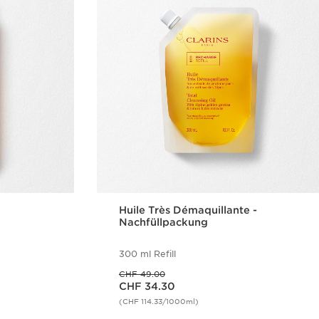
Huile Très Démaquillante -
Nachfüllpackung
300 ml Refill
Vorheriger Preis CHF 49.00
CHF 49.00
Aktueller Preis CHF 34.30
CHF 34.30
(CHF 114.33/1000ml)