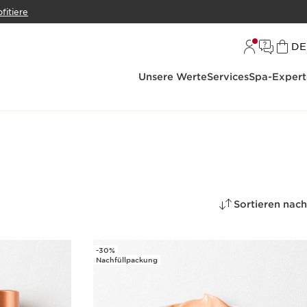
ofitiere
S
DE
Unsere Werte
Services
Spa-Expert
Sortieren nach
-30%
Nachfüllpackung