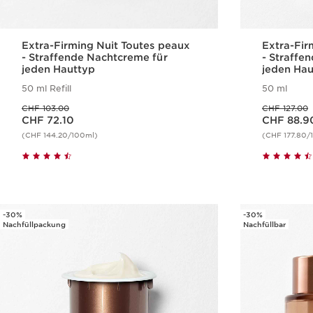
Extra-Firming Nuit Toutes peaux
Extra-Fir
- Straffende Nachtcreme für
- Straffe
jeden Hauttyp
jeden Hau
50 ml Refill
50 ml
Vorheriger Preis CHF 103.00
Vorheriger Preis CHF 127.00
CHF 103.00
CHF 127.00
Aktueller Preis CHF 72.10
Aktueller Preis CHF 88.90
CHF 72.10
CHF 88.9
(CHF 144.20/100ml)
(CHF 177.80/
Schnellansicht
-30%
-30%
Nachfüllpackung
Nachfüllbar