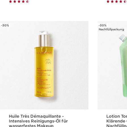
Schnellansicht
-30%
-30%
Nachfüllpackung
Huile Très Démaquillante -
Lotion Ton
Intensives Reinigungs-Öl für
Klärende 
wasserfestes Makeup
Nachfüll