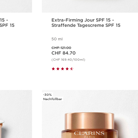
15 -
Extra-Firming Jour SPF 15 -
SPF 15
Straffende Tagescreme SPF 15
50 ml
Vorheriger Preis CHF 121.00
CHF 121.00
Aktueller Preis CHF 84.70
CHF 84.70
(CHF 169.40/100ml)
cht
Schnellansicht
-30%
Nachfüllbar