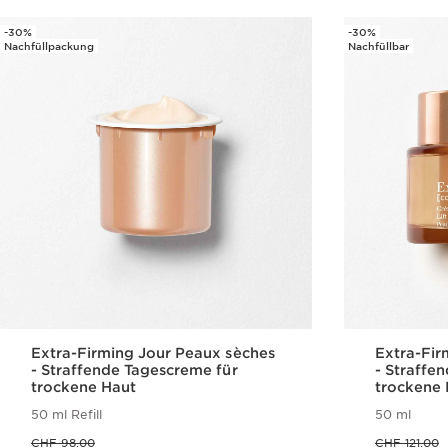
-30%
-30%
Nachfüllpackung
Nachfüllbar
Extra-Firming Jour Peaux sèches
Extra-Fir
- Straffende Tagescreme für
- Straffe
trockene Haut
trockene 
50 ml Refill
50 ml
Vorheriger Preis CHF 98.00
Vorheriger Preis CHF 121.00
CHF 98.00
CHF 121.00