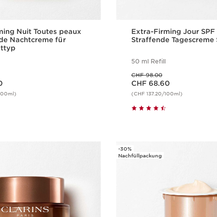
ming Nuit Toutes peaux
Extra-Firming Jour SPF 
nde Nachtcreme für
Straffende Tagescreme 
ttyp
50 ml Refill
Vorheriger Preis CHF 98.00
CHF 98.00
Aktueller Preis CHF 68.60
0
CHF 68.60
100ml)
(CHF 137.20/100ml)
Schnellansicht
Schnellansi
-30%
Nachfüllpackung