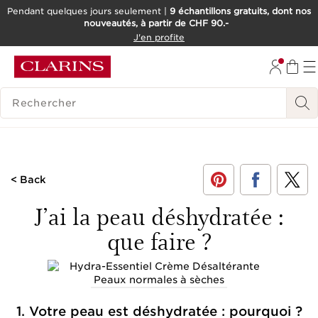
Pendant quelques jours seulement |
9 échantillons gratuits, dont nos
nouveautés, à partir de CHF 90.-
ALLER AU CONTENU
J'en profite
ALLER AU PIED DE PAGE
OUTIL D'ACCESSIBILITÉ
HISTORIQUE DES RECHERCHES
< Back
J’ai la peau déshydratée :
que faire ?
1. Votre peau est déshydratée : pourquoi ?