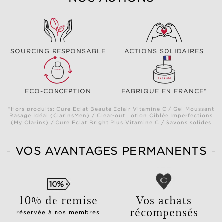
SOURCING RESPONSABLE
ACTIONS SOLIDAIRES
ECO-CONCEPTION
FABRIQUE EN FRANCE*
*Hors produits: Cure Eclat Beauté Eclair Vitamine C / Gel Moussant
Rasage Idéal (ClarinsMen) / Clear-out Lotion Ciblée Imperfections
(My Clarins) / Cure Eclat Bright Plus Vitamine C / Savons solides
VOS AVANTAGES PERMANENTS
10% de remise
Vos achats
récompensés
réservée à nos membres