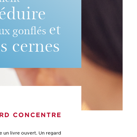
éduire
et
eux gonflés
es cernes
ARD CONCENTRE
e un livre ouvert. Un regard