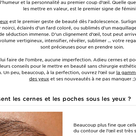
 l’humeur et la personnalité au premier coup d’œil. Quelle que
les mettre en valeur, est le premier signe de fémini
yeux
est le premier geste de beauté dès l’adolescence. Surligné
r noirci, éclairés d’un fard coloré, ou sublimés d’un maquillag
e séduction immense. D’un clignement d’œil, tout peut arriver 
volume vertigineux, intensifier, révéler, sublimer … votre reg
sont précieuses pour en prendre soin.
 lui faire de l’ombre, aucune imperfection. Adieu cernes et po
leurs conseils pour le mettre en beauté sans chirurgie esthéti
 Un peu, beaucoup, à la perfection, ouvrez l’œil sur
la gamme
des yeux
et ses nouveautés à ne pas manquer ;)
nt les cernes et les poches sous
les yeux ?
Beaucoup plus fine que cell
du contour de l’œil est très 