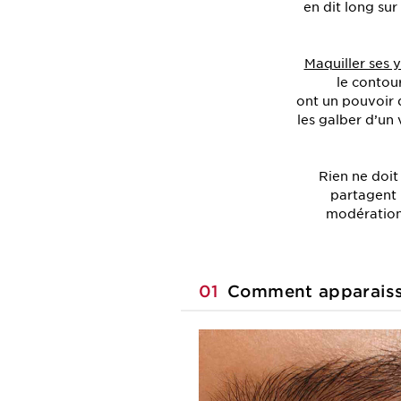
en dit long sur
Maquiller ses 
le contou
ont un pouvoir d
les galber d’un 
Rien ne doit
partagent 
modération.
01
Comment apparaisse