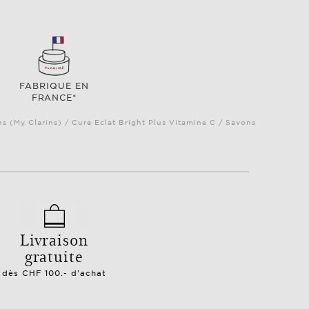
FABRIQUE EN
FRANCE*
ns (My Clarins) / Cure Eclat Bright Plus Vitamine C / Savons
Livraison
gratuite
dès CHF 100.- d'achat