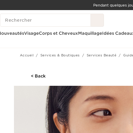
Pendant quelques jo
ALLER AU CONTENU
HISTORIQUE DES RECHERCHES
ALLER AU PIED DE PAGE
OUTIL D'ACCESSIBILITÉ
Nouveautés
Visage
Corps et Cheveux
Maquillage
Idées Cadeau
Accueil
Services & Boutiques
Services Beauté
Guid
< Back