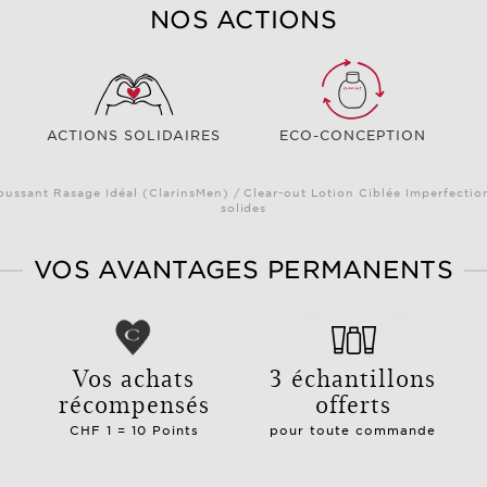
NOS ACTIONS
ACTIONS SOLIDAIRES
ECO-CONCEPTION
oussant Rasage Idéal (ClarinsMen) / Clear-out Lotion Ciblée Imperfectio
solides
VOS AVANTAGES PERMANENTS
e
Vos achats
3 échantillons
récompensés
offerts
CHF 1 = 10 Points
pour toute commande