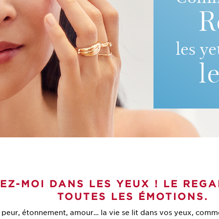
R
les y
l
EZ-MOI DANS LES YEUX ! LE REG
TOUTES LES ÉMOTIONS.
e, peur, étonnement, amour… la vie se lit dans vos yeux, comm