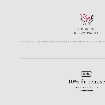
SOURCING
RESPONSABLE
*Hors produits: Cure Eclat Beauté Eclair Vitamine C / Gel M
10% de remis
réservée à nos
membres