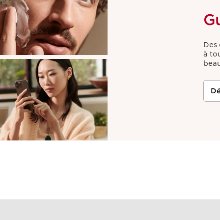
G
Des 
à to
beau
Dé