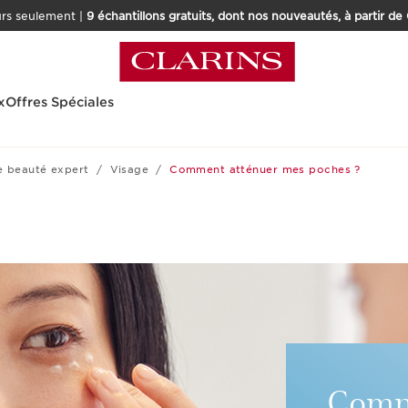
urs seulement |
9 échantillons gratuits, dont nos nouveautés, à partir de
x
Offres Spéciales
e beauté expert
Visage
Comment atténuer mes poches ?
Comm