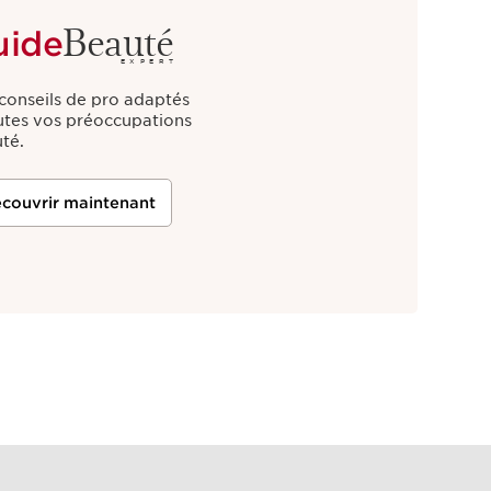
Beauté
uide
EXPERT
conseils de pro adaptés
utes vos préoccupations
té.
couvrir maintenant