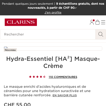
Pendant quelques jours seulement |
9 échantillons gratuits, dont nos
nouveautés, à partir de CHF 90.-
ALLER AU CONTENU
J'en profite
ALLER AU PIED DE PAGE
OUTIL D'ACCESSIBILITÉ
Historique des recherches
Nouveau
Hydra-Essentiel [HA²] Masque-
Crème
110 COMMENTAIRES
Le masque enrichi d'acides hyaluroniques et de
céramides pour une hydratation suractivée et une
barrière cutanée renforcée.
EN SAVOIR PLUS
Nouveau prix CHF 55.00
CHF 55.00