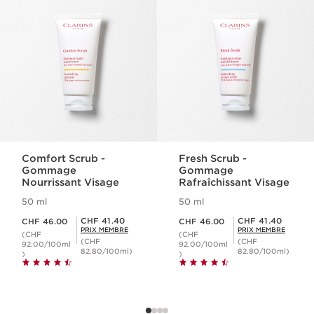
ALLER AU CONTENU
Comfort Scrub -
Fresh Scrub -
Gommage
Gommage
Nourrissant Visage
Rafraîchissant Visage
50 ml
50 ml
Nouveau prix CHF 46.00
Nouveau prix CHF 46.00
Prix Sérénité CHF 41.40
Prix Sérénité CHF 41.40
CHF 41.40
CHF 41.40
CHF 46.00
CHF 46.00
PRIX MEMBRE
PRIX MEMBRE
(CHF
(CHF
(CHF
(CHF
92.00/100ml
92.00/100ml
82.80/100ml)
82.80/100ml)
)
)