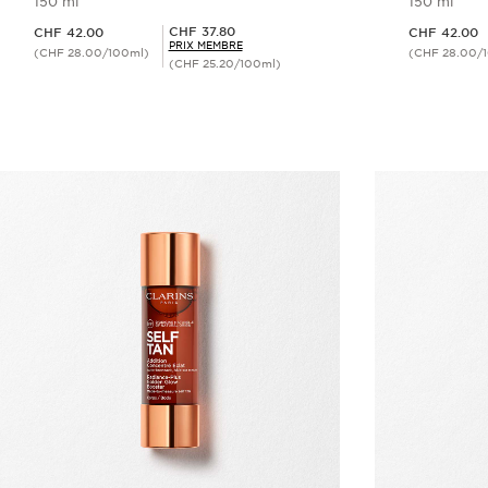
150 ml
150 ml
Nouveau prix CHF 42.00
Nouveau prix CHF 42.00
Prix Sérénité CHF 37.80
CHF 37.80
CHF 42.00
CHF 42.00
PRIX MEMBRE
(CHF 28.00/100ml)
(CHF 28.00/
(CHF 25.20/100ml)
Aperçu rapide