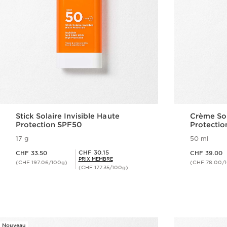
Stick Solaire Invisible Haute
Crème Sol
Protection SPF50
Protectio
17 g
50 ml
Nouveau prix CHF 33.50
Nouveau prix CHF 39.00
Prix Sérénité CHF 30.15
CHF 30.15
CHF 33.50
CHF 39.00
PRIX MEMBRE
(CHF 197.06/100g)
(CHF 78.00/
(CHF 177.35/100g)
Aperçu rapide
Nouveau