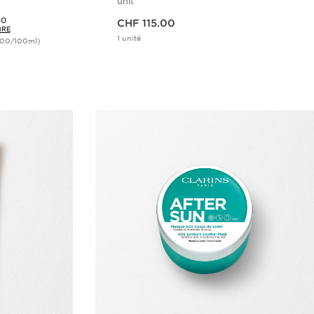
unit
Nouveau prix CHF 115.00
30
CHF 115.00
BRE
1 unité
.00/100ml)
ide
Aperçu rapide