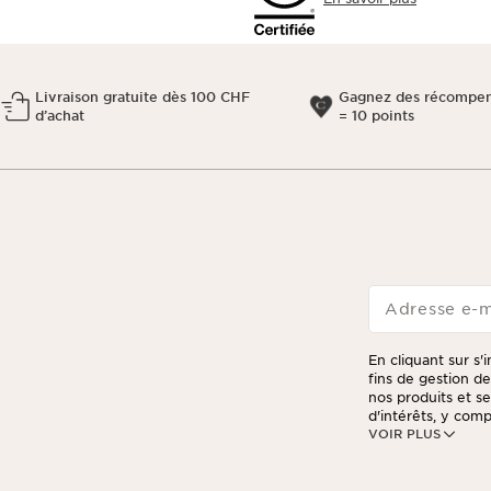
Livraison gratuite dès 100 CHF
Gagnez des récompen
d’achat
= 10 points
Adresse e-m
En cliquant sur s'
fins de gestion d
nos produits et s
d'intérêts, y compr
VOIR PLUS
Vous pouvez retir
dans chaque newsle
votre commande, à
personnalisées et