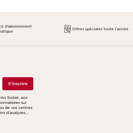
ce d'abonnement
Offres spéciales toute l’année
matique
S'inscrire
rins Suisse, aux
sonnalisées sur
ou de vos centres
fins d'analyses.
ription présent
r le traitement de
er des offres
 votre programme