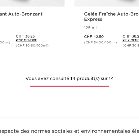
ant Auto-Bronzant
Gelée Fraîche Auto-Br
Express
125 ml
Nouveau prix CHF 42.50
Prix Sérénité CHF 38.25
Prix Sérénité CHF 38.25
CHF 38.25
CHF 38.
CHF 42.50
PRIX MEMBRE
PRIX MEM
100ml)
(CHF 34.00/100ml)
(CHF 30.60/100ml)
(CHF 30.
Aperçu rapide
Aperçu rap
Vous avez consulté 14 produit(s) sur 14
respecte des normes sociales et environnementales él