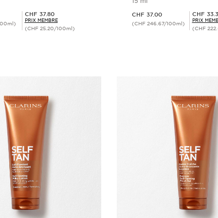
15 ml
Nouveau prix CHF 37.00
Prix Sérénité CHF 37.80
Prix Sérénité CHF 33.30
CHF 37.80
CHF 33.
CHF 37.00
PRIX MEMBRE
PRIX MEM
100ml)
(CHF 246.67/100ml)
(CHF 25.20/100ml)
(CHF 222
Aperçu rapide
Aperçu rap