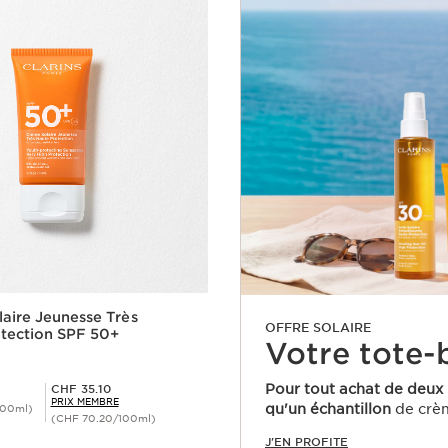
aire Jeunesse Très
OFFRE SOLAIRE
tection SPF 50+
Votre tote-
Prix Sérénité CHF 35.10
Pour tout achat de deux p
CHF 35.10
PRIX MEMBRE
qu'un échantillon
de crèm
100ml)
(CHF 70.20/100ml)
J'EN PROFITE
Aperçu rapide