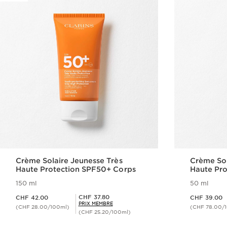
Crème Solaire Jeunesse Très
Crème Sol
Haute Protection SPF50+ Corps
Haute Pro
150 ml
50 ml
Nouveau prix CHF 42.00
Nouveau prix CHF 39.00
Prix Sérénité CHF 37.80
CHF 37.80
CHF 42.00
CHF 39.00
PRIX MEMBRE
(CHF 28.00/100ml)
(CHF 78.00/
(CHF 25.20/100ml)
Aperçu rapide