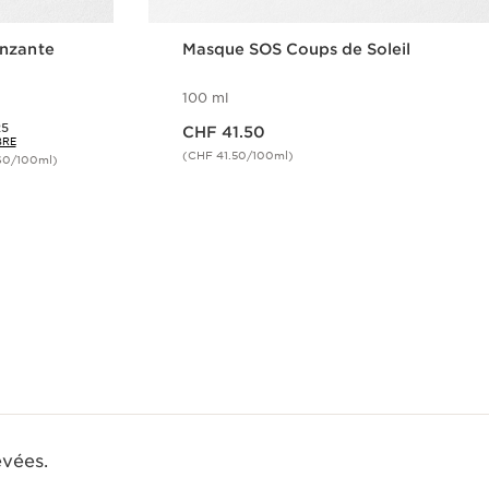
onzante
Masque SOS Coups de Soleil
100 ml
Nouveau prix CHF 41.50
25
CHF 41.50
BRE
(CHF 41.50/100ml)
60/100ml)
ide
Aperçu rapide
evées.