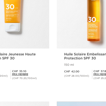
aire Jeunesse Haute
Huile Solaire Embelissa
n SPF 30
Protection SPF 30
150 ml
Nouveau prix CHF 42.00
Prix Sérénité CHF 35.10
Prix Sérénité CHF 37.80
CHF 35.10
CHF 37.
CHF 42.00
PRIX MEMBRE
PRIX MEM
100ml)
(CHF 28.00/100ml)
(CHF 70.20/100ml)
(CHF 25.
Aperçu rapide
Aperçu rap