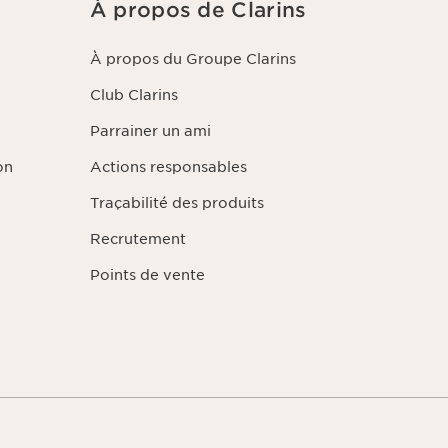
À propos de Clarins
sé. Les données sont conservées pendant trois ans à compter de votre
tre dernier contact. Vous disposez d'un droit d'accès, de rectification
des informations vous concernant ainsi que d'un droit d'opposition et de 
À propos du Groupe Clarins
pouvez exercer ce droit en nous contactant. Pour en savoir plus, veuille
dentialité
en cliquant ici
.
Club Clarins
Parrainer un ami
on
Actions responsables
Traçabilité des produits
Recrutement
Points de vente