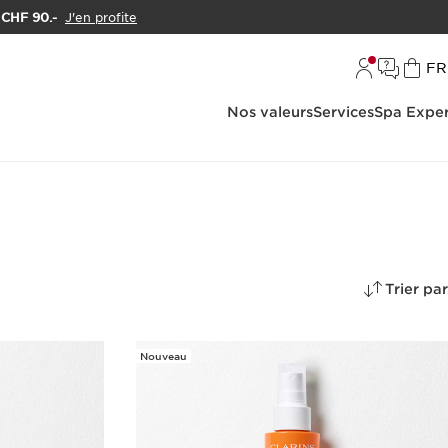
e CHF 90.-
J'en profite
L
FR
Nos valeurs
Services
Spa Exper
Trier par
Nouveau