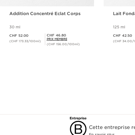
Addition Concentré Eclat Corps
Lait Fond
30 ml
125 ml
Nouveau prix CHF 52.00
Nouveau prix CHF 42.50
Prix Sérénité CHF 46.80
CHF 46.80
CHF 52.00
CHF 42.50
PRIX MEMBRE
(CHF 173.33/100ml)
(CHF 34.00/
(CHF 156.00/100ml)
Aperçu rapide
Cette entreprise 
En savoir plus