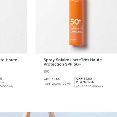
nte Haute
Spray Solaire LactéTrès Haute
Protection SPF 50+
150 ml
Nouveau prix CHF 42.00
Prix Sérénité CHF 37.80
80
CHF 37.80
CHF 42.00
BRE
PRIX MEMBRE
(CHF 28.00/100ml)
20/100ml)
(CHF 25.20/100ml)
ide
Aperçu rapide