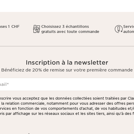
ses 1 CHF
Choisissez 3 échantillons
Servi
gratuits avec toute commande
auto
Inscription à la newsletter
Bénéficiez de 20% de remise sur votre première commande
ail
*
inscrire vous acceptez que les données collectées soient traitées par Cla
e la relation commerciale, notamment pour vous adresser des offres per
ervices en fonction de vos comportements d'achat, de vos habitudes et/
is par affichage sur les réseaux sociaux et les sites tiers, ainsi qu'à des 
er votre consentement à tout moment en cliquant sur le lien de désinsc
tter. Ces informations sont traitées par Clarins et ses prestataires pou
 des fins de gestion de la relation client. Notamment pour vous propos
/ou pour gérer votre adhésion à notre Programme de fidélité et créer