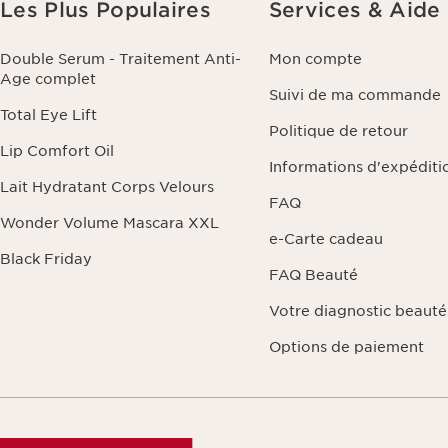
Les Plus Populaires
Services & Aide
beauté personnali
commande ou de vo
et de portabilité 
Double Serum - Traitement Anti-
Mon compte
traitement. Vous 
Age complet
politique de confi
Suivi de ma commande
Total Eye Lift
Politique de retour
Lip Comfort Oil
Informations d'expéditi
Lait Hydratant Corps Velours
FAQ
Wonder Volume Mascara XXL
e-Carte cadeau
Black Friday
FAQ Beauté
Votre diagnostic beauté
Options de paiement