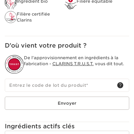
Ingrédient bio
Filière équitable
La recherche Clarins a allié le meilleur de la science au
pouvoir des plantes afin de développer le [Solar Protect
Filière certifiée
Complex]. Hautement performant, il possède un
Clarins
nouveau système de filtres solaires et offre une double
action anti-rides et anti-taches
D’où vient votre produit ?
De l'approvisionnement en ingrédients à la
fabrication -
CLARINS T.R.U.S.T.
vous dit tout.
Entrez le code de lot du produit
*
Envoyer
Ingrédients actifs clés