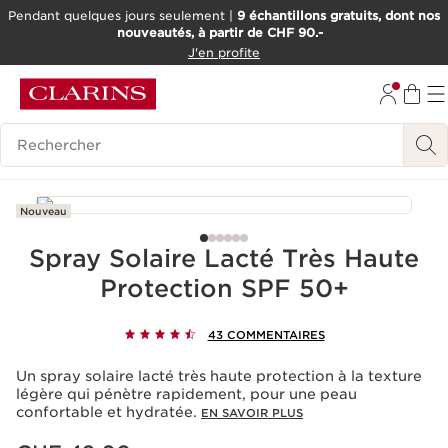
Pendant quelques jours seulement |
9 échantillons gratuits, dont nos
nouveautés, à partir de CHF 90.-
ALLER AU CONTENU
J'en profite
ALLER AU PIED DE PAGE
OUTIL D'ACCESSIBILITÉ
Historique des recherches
Nouveau
Spray Solaire Lacté Très Haute
Protection SPF 50+
43 COMMENTAIRES
Un spray solaire lacté très haute protection à la texture
légère qui pénètre rapidement, pour une peau
confortable et hydratée.
EN SAVOIR PLUS
Nouveau prix CHF 42.00