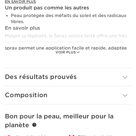
EN SAVOIR PLUS
Un produit pas comme les autres
Peau protégée des méfaits du soleil et des radicaux
libres.
En savoir plus
Malgré sa légèreté, le Spray solaire lacté offre une très
haute protection en toutes circonstances. Son format
spray permet une application facile et rapide, adaptée
VOIR PLUS
aux activités d'extérieur.
Fini les traces blanches et les résidus collants… sa
texture est vite absorbée par la peau pour un fini
Des résultats prouvés
invisible. Le plaisir d'être bien protégé en toute
transparence !
Composition
Précaution d'emploi
Important : ne pas rester trop longtemps au soleil,
même avec un produit de protection solaire. La
surexposition est une menace sérieuse pour la santé.
Bon pour la peau, meilleur pour la
ALLER AU CONTENU
Eviter les heures chaudes. Ne pas exposer bébés et
planète
jeunes enfants directement au soleil.
Innovation