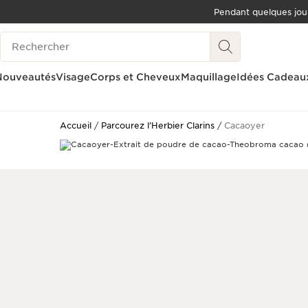
Pendant quelques jou
ALLER AU CONTENU
Historique des recherches
ALLER AU PIED DE PAGE
OUTIL D'ACCESSIBILITÉ
Nouveautés
Visage
Corps et Cheveux
Maquillage
Idées Cadeau
Accueil
Parcourez l’Herbier Clarins
Cacaoyer