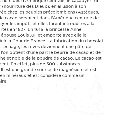
es humides d’Amérique centrale, le cacaoyer fut
nourriture des Dieux), en allusion à son
sacrée chez les peuples précolombiens (Aztèques,
s de cacao servaient dans l’Amérique centrale de
er les impôts et elles furent introduites à la
tes en 1527. En 1615 la princesse Anne
 épouse Louis XIII et emporte avec elle le
ir à la Cour de France. La fabrication du chocolat
s séchage, les fèves deviennent une pâte de
 l’on obtient d’une part le beurre de cacao et de
èche et noble de la poudre de cacao. Le cacao est
nt. En effet, plus de 300 substances
s. Il est une grande source de magnésium et est
 en minéraux et est considéré comme un
ire.