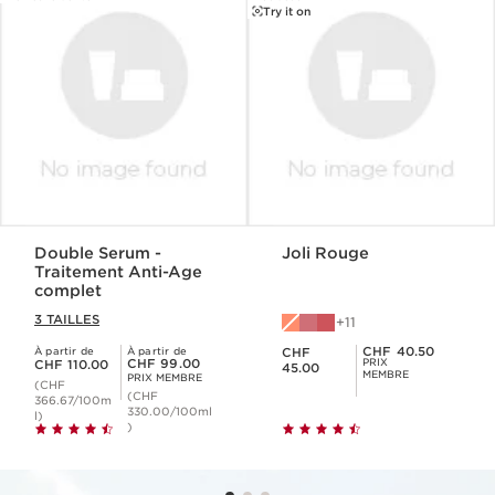
Try it on
Double Serum -
Joli Rouge
Traitement Anti-Age
complet
3 TAILLES
11
Nouveau prix CHF 45.00
Prix Sérénité CHF 40.50
CHF 40.50
À partir de
À partir de
CHF
Nouveau prix CHF 110.00
Prix Sérénité CHF 99.00
CHF 99.00
PRIX
CHF 110.00
45.00
MEMBRE
PRIX MEMBRE
(CHF
(CHF
366.67/100m
330.00/100ml
l)
)