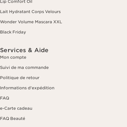
Lip Comfort Oil
dernier contact. Vous disposez d'un droit d'accès, de rectification, de
suppression et de portabilité des informations vous concernant ainsi
Lait Hydratant Corps Velours
que d'un droit d'opposition et de limitation de leur traitement. Vous
pouvez exercer ce droit en nous contactant. Pour en savoir plus,
Wonder Volume Mascara XXL
veuillez consulter notre politique de confidentialité
en cliquant ici
.
Black Friday
Services & Aide
Mon compte
Suivi de ma commande
Politique de retour
Informations d'expédition
FAQ
e-Carte cadeau
FAQ Beauté