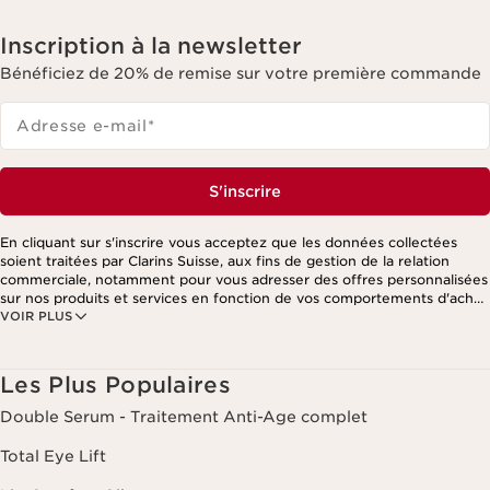
Inscription à la newsletter
Bénéficiez de 20% de remise sur votre première commande
Adresse e-mail
*
S'inscrire
En cliquant sur s'inscrire vous acceptez que les données collectées
soient traitées par Clarins Suisse, aux fins de gestion de la relation
commerciale, notamment pour vous adresser des offres personnalisées
sur nos produits et services en fonction de vos comportements d'achat,
VOIR PLUS
de vos habitudes et/ou de vos centres d'intérêts, y compris par
affichage sur les réseaux sociaux et les sites tiers, ainsi qu'à des fins
d'analyses. Vous pouvez retirer votre consentement à tout moment en
cliquant sur le lien de désinscription présent dans chaque newsletter.
Les Plus Populaires
Ces informations sont traitées par Clarins et ses prestataires pour le
traitement de votre commande, à des fins de gestion de la relation
Double Serum - Traitement Anti-Age complet
client. Notamment pour vous proposer des offres personnalisées et/ou
pour gérer votre adhésion à notre Programme de fidélité et créer votre
Total Eye Lift
programme beauté personnalisé. Les données sont conservées
pendant trois ans à compter de votre dernière commande ou de votre