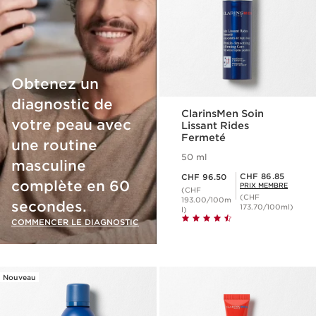
Obtenez un
diagnostic de
ClarinsMen Soin
votre peau avec
Lissant Rides
Fermeté
une routine
50 ml
masculine
Nouveau prix CHF 96.50
Prix Sérénité CHF 86.85
CHF 86.85
CHF 96.50
complète en 60
PRIX MEMBRE
(CHF
(CHF
193.00/100m
secondes.
173.70/100ml)
l)
COMMENCER LE DIAGNOSTIC
Nouveau