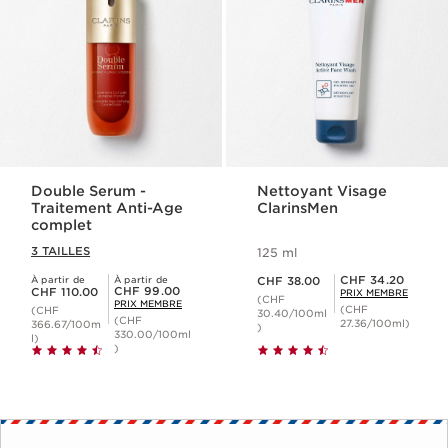
Double Serum -
Nettoyant Visage
Traitement Anti-Age
ClarinsMen
complet
3 TAILLES
125 ml
Nouveau prix CHF 38.00
Prix Sérénité CHF 34.20
CHF 34.20
À partir de
À partir de
CHF 38.00
Nouveau prix CHF 110.00
Prix Sérénité CHF 99.00
CHF 99.00
CHF 110.00
PRIX MEMBRE
(CHF
PRIX MEMBRE
(CHF
(CHF
30.40/100ml
(CHF
27.36/100ml)
366.67/100m
)
330.00/100ml
l)
)