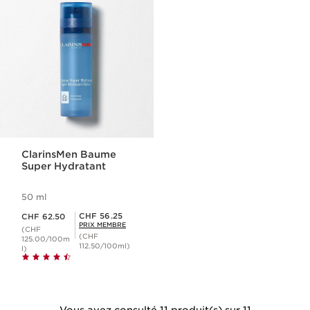
ClarinsMen Baume
Super Hydratant
50 ml
Nouveau prix CHF 62.50
Prix Sérénité CHF 56.25
CHF 56.25
CHF 62.50
PRIX MEMBRE
(CHF
(CHF
125.00/100m
112.50/100ml)
l)