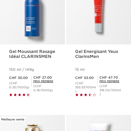
Gel Moussant Rasage
Gel Energisant Yeux
Idéal CLARINSMEN
ClarinsMen
150 ml / 149g
15 ml
Nouveau prix CHF 30.00
Nouveau prix CHF 53.00
Prix Sérénité CHF 27.00
Prix Sérénité CHF 47.70
CHF 27.00
CHF 47.70
CHF 30.00
CHF 53.00
PRIX MEMBRE
PRIX MEMBRE
(CHF
(CHF
(CHF
(CHF
0.20/1000g)
353.33/100ml
0.18/1000g)
318.00/100ml
)
)
Meilleure vente