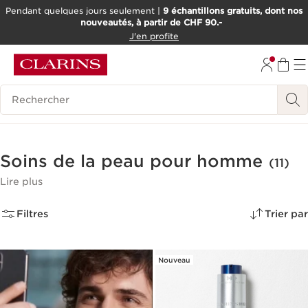
Pendant quelques jours seulement |
9 échantillons gratuits, dont nos
nouveautés, à partir de CHF 90.-
ALLER AU CONTENU
J'en profite
ALLER AU PIED DE PAGE
OUTIL D'ACCESSIBILITÉ
Pour un rasage précis
Pour une b
Historique des recherches
Découvrez la collection ClarinsMen
Soins de la peau pour homme
(11)
Lire plus
Filtres
Trier par
Nouveau