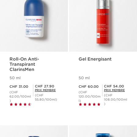
Roll-On Anti-
Gel Energisant
Transpirant
ClarinsMen
50 ml
50 ml
Nouveau prix CHF 31.00
Nouveau prix CHF 60.00
Prix Sérénité CHF 27.90
Prix Sérénité CHF 54.00
CHF 27.90
CHF 54.00
CHF 31.00
CHF 60.00
PRIX MEMBRE
PRIX MEMBRE
(CHF
(CHF
(CHF
(CHF
62.00/100ml
120.00/100m
55.80/100ml)
108.00/100ml
)
l)
)