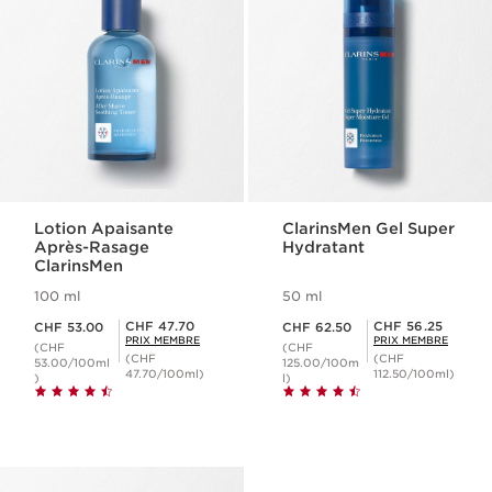
Lotion Apaisante
ClarinsMen Gel Super
Après-Rasage
Hydratant
ClarinsMen
100 ml
50 ml
Nouveau prix CHF 53.00
Nouveau prix CHF 62.50
Prix Sérénité CHF 47.70
Prix Sérénité CHF 56.25
CHF 47.70
CHF 56.25
CHF 53.00
CHF 62.50
PRIX MEMBRE
PRIX MEMBRE
(CHF
(CHF
(CHF
(CHF
53.00/100ml
125.00/100m
47.70/100ml)
112.50/100ml)
)
l)