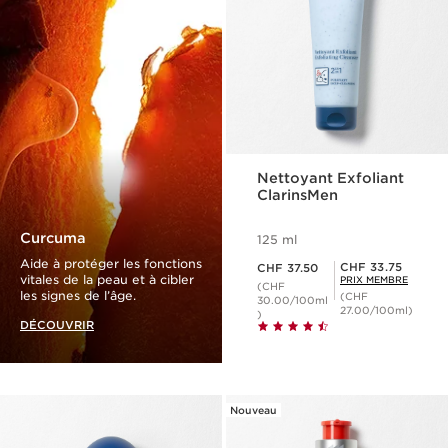
Nettoyant Exfoliant
ClarinsMen
Curcuma
125 ml
Nouveau prix CHF 37.50
Aide à protéger les fonctions
Prix Sérénité CHF 33.75
CHF 33.75
CHF 37.50
vitales de la peau et à cibler
PRIX MEMBRE
(CHF
les signes de l’âge.
(CHF
30.00/100ml
27.00/100ml)
)
DÉCOUVRIR
Nouveau