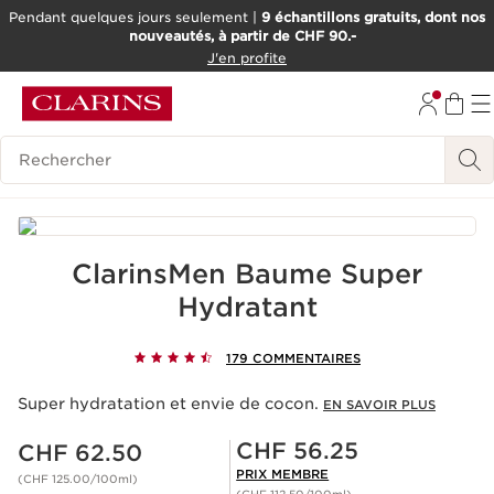
Pendant quelques jours seulement |
9 échantillons gratuits, dont nos
nouveautés, à partir de CHF 90.-
ALLER AU CONTENU
J'en profite
ALLER AU PIED DE PAGE
OUTIL D'ACCESSIBILITÉ
Historique des recherches
ClarinsMen Baume Super
Hydratant
179 COMMENTAIRES
Super hydratation et envie de cocon.
EN SAVOIR PLUS
Nouveau prix CHF 62.50
Prix Sérénité CHF 56.25
CHF 56.25
CHF 62.50
PRIX MEMBRE
(CHF 125.00/100ml)
(CHF 112.50/100ml)