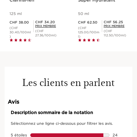
ClarinsMen
Super Hydratant
125 ml
50 ml
Nouveau prix CHF 38.00
Nouveau prix CHF 62.50
Prix Sérénité CHF 34.20
Prix Sérénité CHF 56.25
CHF 34.20
CHF 56.25
CHF 38.00
CHF 62.50
PRIX MEMBRE
PRIX MEMBRE
(CHF
(CHF
(CHF
(CHF
30.40/100ml
125.00/100m
27.36/100ml)
112.50/100ml)
)
l)
Les clients en parlent