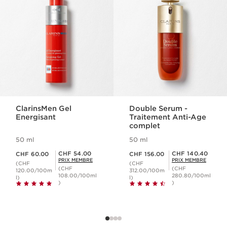
ClarinsMen Gel
Double Serum -
Energisant
Traitement Anti-Age
complet
50 ml
50 ml
Nouveau prix CHF 60.00
Nouveau prix CHF 156.00
Prix Sérénité CHF 54.00
Prix Sérénité CHF 140.40
CHF 54.00
CHF 140.40
CHF 60.00
CHF 156.00
PRIX MEMBRE
PRIX MEMBRE
(CHF
(CHF
(CHF
(CHF
120.00/100m
312.00/100m
108.00/100ml
280.80/100ml
l)
l)
)
)