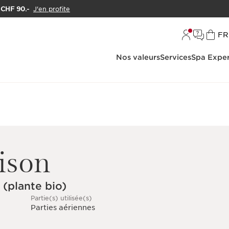
e CHF 90.-
J'en profite
L
FR
Nos valeurs
Services
Spa Exper
ison
 (plante bio)
Partie(s) utilisée(s)
Parties aériennes