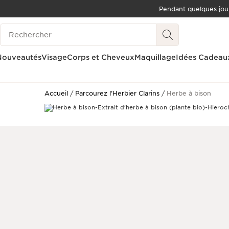
Pendant quelques jou
ALLER AU CONTENU
Historique des recherches
ALLER AU PIED DE PAGE
OUTIL D'ACCESSIBILITÉ
Nouveautés
Visage
Corps et Cheveux
Maquillage
Idées Cadeau
Accueil
Parcourez l’Herbier Clarins
Herbe à bison