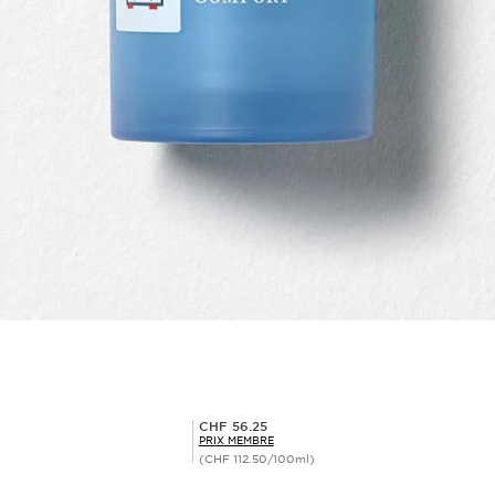
Prix Sérénité CHF 56.25
CHF 56.25
PRIX MEMBRE
(CHF 112.50/100ml)
Aperçu rapide