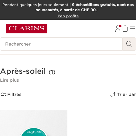
Pendant quelques jours seulement |
9 échantillons gratuits, dont nos
nouveautés, à partir de CHF 90.-
ALLER AU CONTENU
J'en profite
ALLER AU PIED DE PAGE
OUTIL D'ACCESSIBILITÉ
Historique des recherches
Après-soleil
(1)
Lire plus
Filtres
Trier par