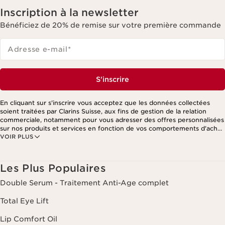
Inscription à la newsletter
Bénéficiez de 20% de remise sur votre première commande
Adresse e-mail
*
S'inscrire
En cliquant sur s'inscrire vous acceptez que les données collectées
soient traitées par Clarins Suisse, aux fins de gestion de la relation
commerciale, notamment pour vous adresser des offres personnalisées
sur nos produits et services en fonction de vos comportements d'achat,
VOIR PLUS
de vos habitudes et/ou de vos centres d'intérêts, y compris par
affichage sur les réseaux sociaux et les sites tiers, ainsi qu'à des fins
d'analyses. Vous pouvez retirer votre consentement à tout moment en
cliquant sur le lien de désinscription présent dans chaque newsletter.
Les Plus Populaires
Ces informations sont traitées par Clarins et ses prestataires pour le
traitement de votre commande, à des fins de gestion de la relation
Double Serum - Traitement Anti-Age complet
client. Notamment pour vous proposer des offres personnalisées et/ou
pour gérer votre adhésion à notre Programme de fidélité et créer votre
Total Eye Lift
programme beauté personnalisé. Les données sont conservées
pendant trois ans à compter de votre dernière commande ou de votre
Lip Comfort Oil
dernier contact. Vous disposez d'un droit d'accès, de rectification, de