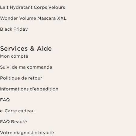
suppression et de portabilité des informations vous concernant ainsi
Lait Hydratant Corps Velours
que d'un droit d'opposition et de limitation de leur traitement. Vous
pouvez exercer ce droit en nous contactant. Pour en savoir plus,
Wonder Volume Mascara XXL
veuillez consulter notre politique de confidentialité
en cliquant ici
.
Black Friday
Services & Aide
Mon compte
Suivi de ma commande
Politique de retour
Informations d'expédition
FAQ
e-Carte cadeau
FAQ Beauté
Votre diagnostic beauté