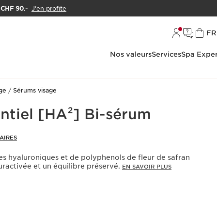
e CHF 90.-
J'en profite
L
FR
Nos valeurs
Services
Spa Exper
age
Sérums visage
ntiel [HA²] Bi-sérum
AIRES
es hyaluroniques et de polyphenols de fleur de safran
ractivée et un équilibre préservé.
EN SAVOIR PLUS