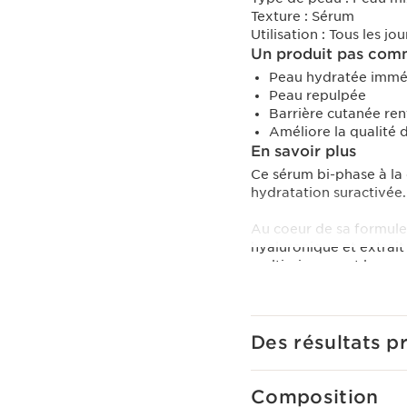
Texture :
Sérum
Utilisation :
Tous les jou
Un produit pas comm
Peau hydratée immé
Peau repulpée
Barrière cutanée re
Améliore la qualité 
En savoir plus
Ce sérum bi-phase à la 
hydratation suractivée.
Au coeur de sa formu
hyaluronique et extrait
multi-niveaux et longue 
hyaluronique aident à h
hyaluronique acétylé, ac
Il est également enrich
l'équilibre du microbiot
Des résultats p
Il aide à affiner le grai
de la peau* et améliore
Composition