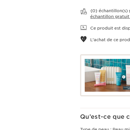
Voir le panier
{0} échantillon(s)
échantillon gratuit
Ce produit est disp
L’achat de ce prod
Qu’est-ce que c
Type de peau :
Peau mi