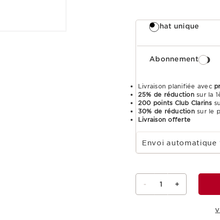
Achat unique
Abonnement
Livraison planifiée avec
p
25% de réduction
sur la
200 points Club Clarins
s
30% de réduction
sur le 
Livraison offerte
Sélectionnez la durée de l'abonnement
Envoi automatique 
-
1
+
V