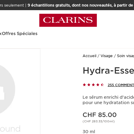
rs seulement |
9 échantillons gratuits, dont nos nouveautés, à partir d
x
Offres Spéciales
Accueil
Visage
Soin vis
Hydra-Esse
255 COMMENT
Le sérum enrichi d'acid
pour une hydratation su
Nouveau prix CHF 85.00
CHF 85.00
(CHF 283.33/100ml)
30 ml