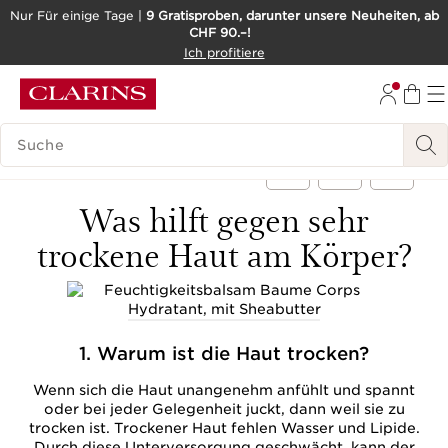
Nur Für einige Tage |
9 Gratisproben, darunter unsere Neuheiten, ab
CHF 90.–!
WEITER ZUM INHALT
Ich profitiere
ZUM FOOTER GEHEN
BARRIEREFREIHEITSWERKZEUG
LEGENDE SUCHEN
< Zurück
Was hilft gegen sehr
trockene Haut am Körper?
1. Warum ist die Haut trocken?
Wenn sich die Haut unangenehm anfühlt und spannt
oder bei jeder Gelegenheit juckt, dann weil sie zu
trocken ist. Trockener Haut fehlen Wasser und Lipide.
Durch diese Unterversorgung geschwächt, kann der