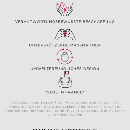
VERANTWORTUNGSBEWUSSTE BESCHAFFUNG
UNTERSTÜTZENDE MASSNAHMEN
UMWELTFREUNDLICHES DESIGN
MADE IN FRANCE*
*Ausgenommen: Beauty Flash Frischeampulle mit Vitamin-C-
Komplex / Smooth Shave Schaumgel (ClarinsMen) / Clear-out
Imperfections (myClarins) / Bright Plus Frischeampulle mit Vitamin-
C-Komplex / Seifen