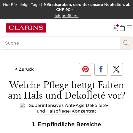
Nur Für einige Tage |
9 Gratisproben, darunter unsere Neuheiten, ab
CHF 90.–!
WEITER ZUM INHALT
Ich profitiere
ZUM FOOTER GEHEN
BARRIEREFREIHEITSWERKZEUG
LEGENDE SUCHEN
< Zurück
Welche Pflege beugt Falten
am Hals und Dekolleté vor?
1. Empfindliche Bereiche