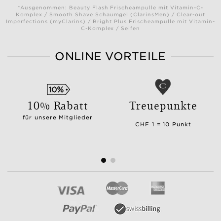
*Ausgenommen: Beauty Flash Frischeampulle mit Vitamin-C-
Komplex / Smooth Shave Schaumgel (ClarinsMen) / Clear-out
Imperfections (myClarins) / Bright Plus Frischeampulle mit Vitamin-
C-Komplex / Seifen
ONLINE VORTEILE
10% Rabatt
Treuepunkte
für unsere Mitglieder
CHF 1 = 10 Punkt