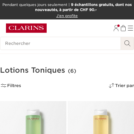
Pendant quelques jours seulement |
9 échantillons gratuits, dont nos
nouveautés, à partir de CHF 90.-
ALLER AU CONTENU
J'en profite
ALLER AU PIED DE PAGE
OUTIL D'ACCESSIBILITÉ
Historique des recherches
Lotions Toniques
(6)
Filtres
Trier par