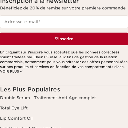
Inscription à la newsletter
Bénéficiez de 20% de remise sur votre première commande
Adresse e-mail
*
S'inscrire
En cliquant sur s'inscrire vous acceptez que les données collectées
soient traitées par Clarins Suisse, aux fins de gestion de la relation
commerciale, notamment pour vous adresser des offres personnalisées
sur nos produits et services en fonction de vos comportements d'achat,
VOIR PLUS
de vos habitudes et/ou de vos centres d'intérêts, y compris par
affichage sur les réseaux sociaux et les sites tiers, ainsi qu'à des fins
d'analyses. Vous pouvez retirer votre consentement à tout moment en
cliquant sur le lien de désinscription présent dans chaque newsletter.
Les Plus Populaires
Ces informations sont traitées par Clarins et ses prestataires pour le
traitement de votre commande, à des fins de gestion de la relation
Double Serum - Traitement Anti-Age complet
client. Notamment pour vous proposer des offres personnalisées et/ou
pour gérer votre adhésion à notre Programme de fidélité et créer votre
Total Eye Lift
programme beauté personnalisé. Les données sont conservées
pendant trois ans à compter de votre dernière commande ou de votre
Lip Comfort Oil
dernier contact. Vous disposez d'un droit d'accès, de rectification, de
suppression et de portabilité des informations vous concernant ainsi