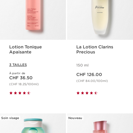
Lotion Tonique
La Lotion Clarins
Apaisante
Precious
3 TAILLES
150 ml
Nouveau prix CHF 126.00
À partir de
Nouveau prix CHF 36.50
CHF 126.00
CHF 36.50
(CHF 84.00/100ml)
(CHF 18.25/100ml)
Soin visage
Nouveau