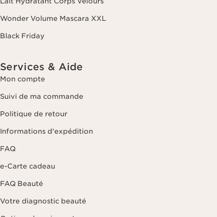
Lait Hydratant Corps Velours
que d'un droit d'opposition et de limitation de leur traitement. Vous
pouvez exercer ce droit en nous contactant. Pour en savoir plus,
Wonder Volume Mascara XXL
veuillez consulter notre politique de confidentialité
en cliquant ici
.
Black Friday
Services & Aide
Mon compte
Suivi de ma commande
Politique de retour
Informations d'expédition
FAQ
e-Carte cadeau
FAQ Beauté
Votre diagnostic beauté