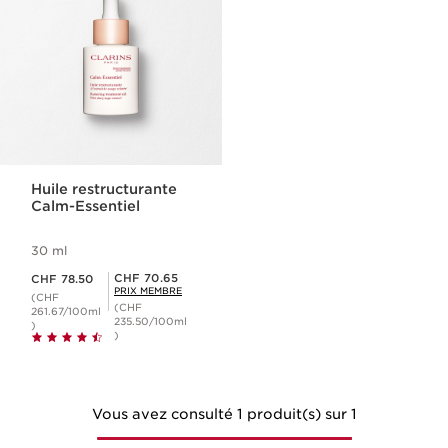
Huile restructurante
Calm-Essentiel
30 ml
Nouveau prix CHF 78.50
Prix Sérénité CHF 70.65
CHF 70.65
CHF 78.50
PRIX MEMBRE
(CHF
(CHF
261.67/100ml
235.50/100ml
)
)
Vous avez consulté 1 produit(s) sur 1