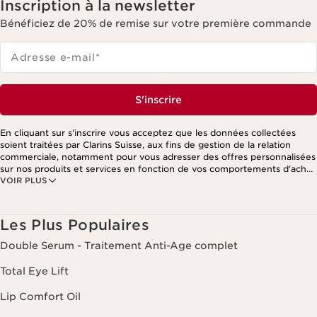
Inscription à la newsletter
Bénéficiez de 20% de remise sur votre première commande
Adresse e-mail
*
S'inscrire
En cliquant sur s'inscrire vous acceptez que les données collectées
soient traitées par Clarins Suisse, aux fins de gestion de la relation
commerciale, notamment pour vous adresser des offres personnalisées
sur nos produits et services en fonction de vos comportements d'achat,
VOIR PLUS
de vos habitudes et/ou de vos centres d'intérêts, y compris par
affichage sur les réseaux sociaux et les sites tiers, ainsi qu'à des fins
d'analyses. Vous pouvez retirer votre consentement à tout moment en
cliquant sur le lien de désinscription présent dans chaque newsletter.
Les Plus Populaires
Ces informations sont traitées par Clarins et ses prestataires pour le
traitement de votre commande, à des fins de gestion de la relation
Double Serum - Traitement Anti-Age complet
client. Notamment pour vous proposer des offres personnalisées et/ou
pour gérer votre adhésion à notre Programme de fidélité et créer votre
Total Eye Lift
programme beauté personnalisé. Les données sont conservées
pendant trois ans à compter de votre dernière commande ou de votre
Lip Comfort Oil
dernier contact. Vous disposez d'un droit d'accès, de rectification, de
suppression et de portabilité des informations vous concernant ainsi