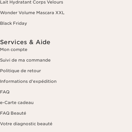
Lait Hydratant Corps Velours
que d'un droit d'opposition et de limitation de leur traitement. Vous
pouvez exercer ce droit en nous contactant. Pour en savoir plus,
Wonder Volume Mascara XXL
veuillez consulter notre politique de confidentialité
en cliquant ici
.
Black Friday
Services & Aide
Mon compte
Suivi de ma commande
Politique de retour
Informations d'expédition
FAQ
e-Carte cadeau
FAQ Beauté
Votre diagnostic beauté