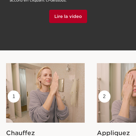
accord en cliquant ci-dessous.
Lire la video
1
2
Chauffez
Appliquez