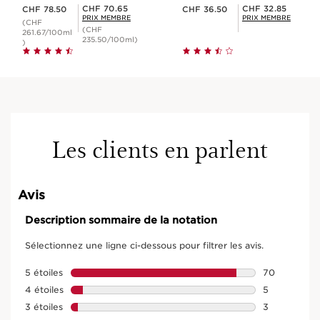
Nouveau prix CHF 78.50
Nouveau prix CHF 36.50
Prix Sérénité CHF 70.65
Prix Sérénité CHF 32.85
CHF 70.65
CHF 32.85
CHF 78.50
CHF 36.50
PRIX MEMBRE
PRIX MEMBRE
(CHF
(CHF
261.67/100ml
235.50/100ml)
)
Les clients en parlent