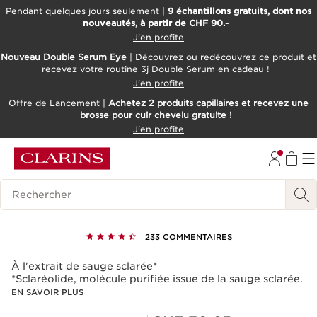
Pendant quelques jours seulement |
9 échantillons gratuits, dont nos
nouveautés, à partir de CHF 90.-
ALLER AU CONTENU
J'en profite
ALLER AU PIED DE PAGE
Nouveau Double Serum Eye
| Découvrez ou redécouvrez ce produit et
recevez votre routine 3j Double Serum en cadeau !
OUTIL D'ACCESSIBILITÉ
J'en profite
Offre de Lancement |
Achetez 2 produits capillaires et recevez une
brosse pour cuir chevelu gratuite !
J'en profite
Huile restructurante Calm-
Historique des recherches
Essentiel
233 COMMENTAIRES
À l'extrait de sauge sclarée*
*Sclaréolide, molécule purifiée issue de la sauge sclarée.
EN SAVOIR PLUS
Nouveau prix CHF 78.50
Prix Sérénité CHF 70.65