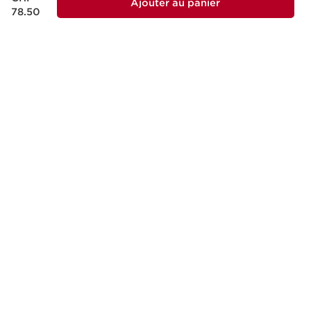
responsable.
Ajouter au panier
78.50
MADE IN FRANCE
Tous nos soins sont conçus et produits en
France.