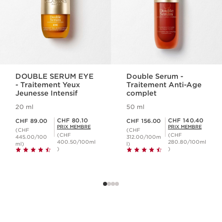
DOUBLE SERUM EYE
Double Serum -
- Traitement Yeux
Traitement Anti-Age
Jeunesse Intensif
complet
20 ml
50 ml
Nouveau prix CHF 89.00
Nouveau prix CHF 156.00
Prix Sérénité CHF 80.10
Prix Sérénité CHF 140.40
CHF 80.10
CHF 140.40
CHF 89.00
CHF 156.00
PRIX MEMBRE
PRIX MEMBRE
(CHF
(CHF
(CHF
(CHF
445.00/100
312.00/100m
400.50/100ml
280.80/100ml
ml)
l)
)
)