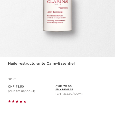
Huile restructurante Calm-Essentiel
30 ml
Nouveau prix CHF 78.50
Prix Sérénité CHF 70.65
CHF 70.65
CHF 78.50
PRIX MEMBRE
(CHF 261.67/100ml)
(CHF 235.50/100ml)