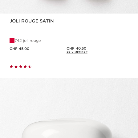
JOLI ROUGE SATIN
742 joli rouge
Nouveau prix CHF 45.00
Prix Sérénité CHF 40.50
CHF 40.50
CHF 45.00
PRIX MEMBRE