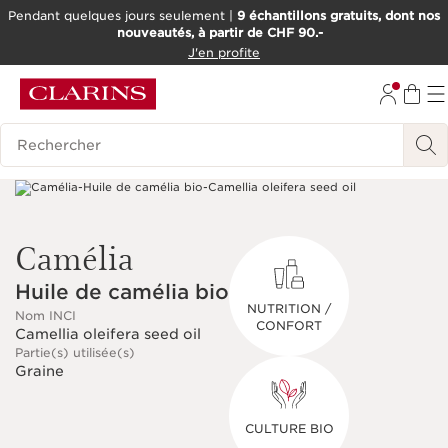
Pendant quelques jours seulement |
9 échantillons gratuits, dont nos
nouveautés, à partir de CHF 90.-
ALLER AU CONTENU
J'en profite
ALLER AU PIED DE PAGE
OUTIL D'ACCESSIBILITÉ
Historique des recherches
Camélia
Huile de camélia bio
NUTRITION /
Nom INCI
CONFORT
Camellia oleifera seed oil
Partie(s) utilisée(s)
Graine
CULTURE BIO