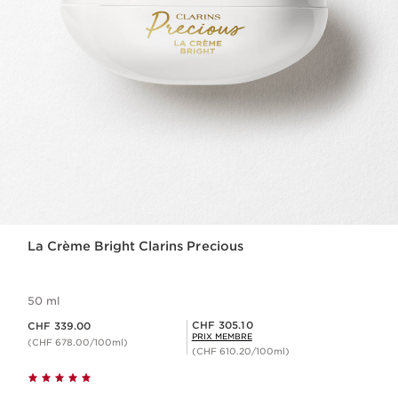
La Crème Bright Clarins Precious
50 ml
Nouveau prix CHF 339.00
Prix Sérénité CHF 305.10
CHF 305.10
CHF 339.00
PRIX MEMBRE
(CHF 678.00/100ml)
(CHF 610.20/100ml)