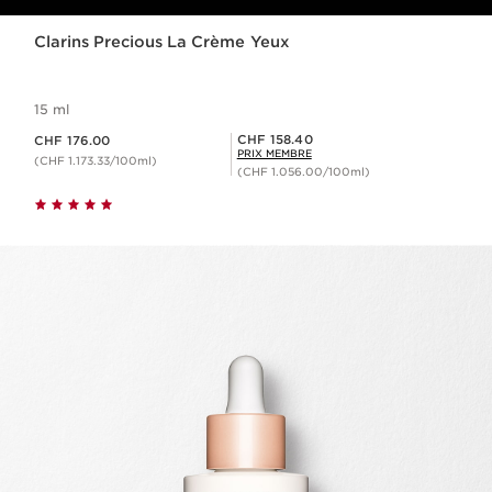
Clarins Precious La Crème Yeux
15 ml
Nouveau prix CHF 176.00
Prix Sérénité CHF 158.40
CHF 158.40
CHF 176.00
PRIX MEMBRE
(CHF 1.173.33/100ml)
(CHF 1.056.00/100ml)