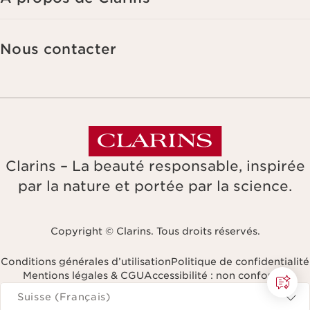
que d'un droit d'opposition et de limitation de leur traitement. Vous
pouvez exercer ce droit en nous contactant. Pour en savoir plus,
veuillez consulter notre politique de confidentialité
en cliquant ici
.
Nous contacter
Clarins – La beauté responsable, inspirée
par la nature et portée par la science.
Copyright © Clarins. Tous droits réservés.
Conditions générales d’utilisation
Politique de confidentialité
Mentions légales & CGU
Accessibilité : non conforme
Naviguer vers
Suisse (Français)