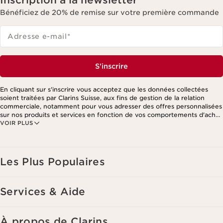
Inscription à la newsletter
Bénéficiez de 20% de remise sur votre première commande
Adresse e-mail
*
S'inscrire
En cliquant sur s'inscrire vous acceptez que les données collectées
soient traitées par Clarins Suisse, aux fins de gestion de la relation
commerciale, notamment pour vous adresser des offres personnalisées
sur nos produits et services en fonction de vos comportements d'achat,
VOIR PLUS
de vos habitudes et/ou de vos centres d'intérêts, y compris par
affichage sur les réseaux sociaux et les sites tiers, ainsi qu'à des fins
d'analyses. Vous pouvez retirer votre consentement à tout moment en
cliquant sur le lien de désinscription présent dans chaque newsletter.
Ces informations sont traitées par Clarins et ses prestataires pour le
Les Plus Populaires
traitement de votre commande, à des fins de gestion de la relation
client. Notamment pour vous proposer des offres personnalisées et/ou
pour gérer votre adhésion à notre Programme de fidélité et créer votre
Services & Aide
programme beauté personnalisé. Les données sont conservées
pendant trois ans à compter de votre dernière commande ou de votre
dernier contact. Vous disposez d'un droit d'accès, de rectification, de
suppression et de portabilité des informations vous concernant ainsi
À propos de Clarins