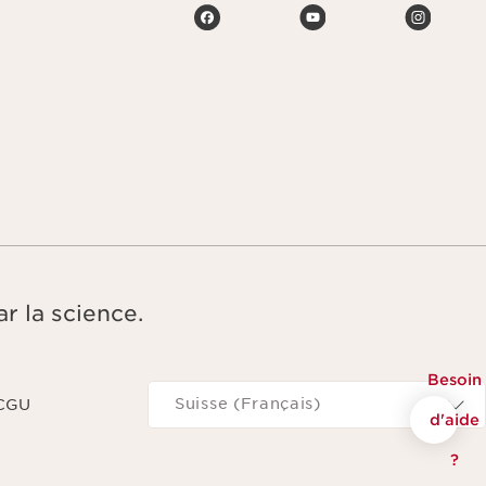
r la science.
Besoin
Naviguer vers
Suisse (Français)
 CGU
d'aide
?