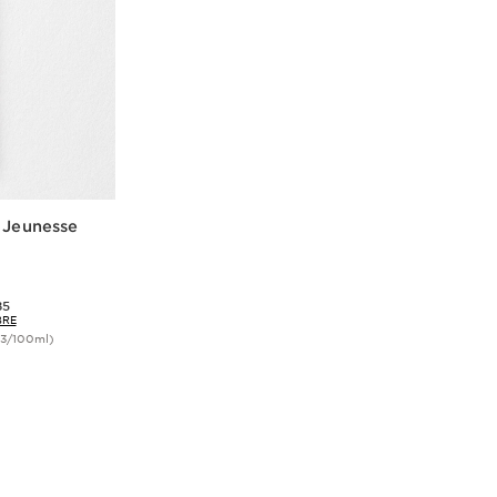
e Jeunesse
85
BRE
43/100ml)
ide