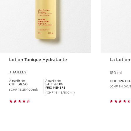
Lotion Tonique Hydratante
La Lotion
3 TAILLES
150 ml
Nouveau prix CHF 126.00
À partir de
À partir de
CHF 126.00
Nouveau prix CHF 36.50
Prix Sérénité CHF 32.85
CHF 32.85
CHF 36.50
(CHF 84.00/
PRIX MEMBRE
(CHF 18.25/100ml)
(CHF 16.43/100ml)
Aperçu rapide