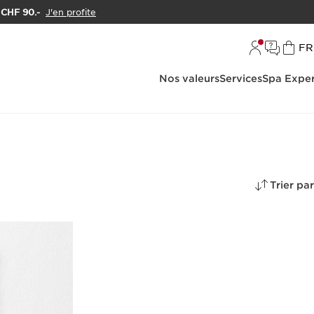
e CHF 90.-
J'en profite
L
FR
Nos valeurs
Services
Spa Exper
Trier par