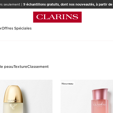
rs seulement |
9 échantillons gratuits, dont nos nouveautés, à partir d
x
Offres Spéciales
es
de peau
Texture
Classement
Nouveau