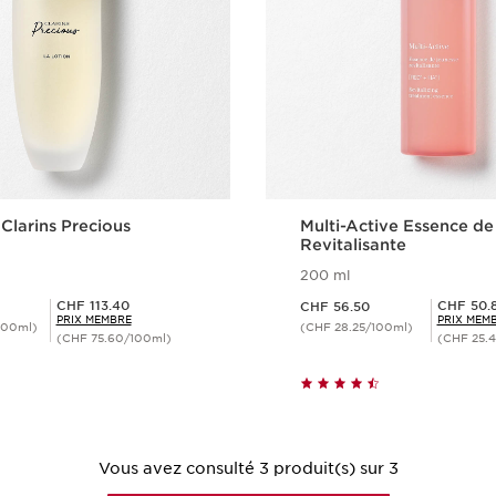
 Clarins Precious
Multi-Active Essence d
Revitalisante
200 ml
Nouveau prix CHF 56.50
Prix Sérénité CHF 113.40
Prix Sérénité CHF 50.85
CHF 113.40
CHF 50.
CHF 56.50
PRIX MEMBRE
PRIX MEM
100ml)
(CHF 28.25/100ml)
(CHF 75.60/100ml)
(CHF 25.
Aperçu rapide
Aperçu rap
Vous avez consulté 3 produit(s) sur 3