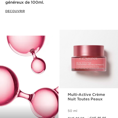
généreux de 100ml.
DECOUVRIR
Multi-Active Crème
Nuit Toutes Peaux
50 ml
Nouveau prix CHF 95.50
Prix Sérénité CHF 85.95