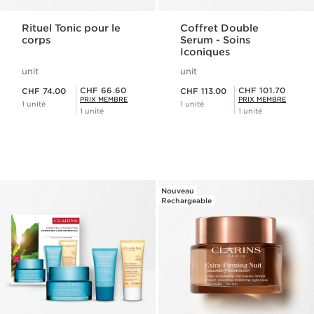
Rituel Tonic pour le
Coffret Double
corps
Serum - Soins
Iconiques
unit
unit
Nouveau prix CHF 74.00
Nouveau prix CHF 113.00
Prix Sérénité CHF 66.60
Prix Sérénité CHF 101.70
CHF 66.60
CHF 101.70
CHF 74.00
CHF 113.00
PRIX MEMBRE
PRIX MEMBRE
1 unité
1 unité
1 unité
1 unité
Nouveau
Rechargeable