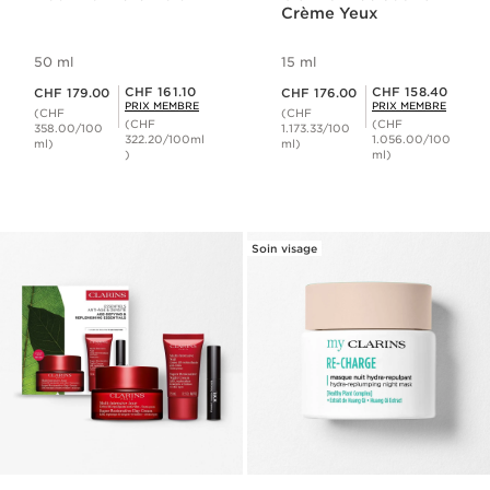
Crème Yeux
50 ml
15 ml
Nouveau prix CHF 179.00
Nouveau prix CHF 176.00
Prix Sérénité CHF 161.10
Prix Sérénité CHF 158.40
CHF 161.10
CHF 158.40
CHF 179.00
CHF 176.00
PRIX MEMBRE
PRIX MEMBRE
(CHF
(CHF
(CHF
(CHF
358.00/100
1.173.33/100
322.20/100ml
1.056.00/100
ml)
ml)
)
ml)
Soin visage