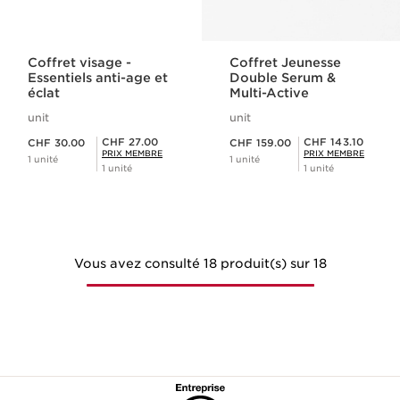
Coffret visage -
Coffret Jeunesse
Essentiels anti-age et
Double Serum &
éclat
Multi-Active
unit
unit
Nouveau prix CHF 30.00
Nouveau prix CHF 159.00
Prix Sérénité CHF 27.00
Prix Sérénité CHF 143.10
CHF 27.00
CHF 143.10
CHF 30.00
CHF 159.00
PRIX MEMBRE
PRIX MEMBRE
1 unité
1 unité
1 unité
1 unité
Vous avez consulté 18 produit(s) sur 18