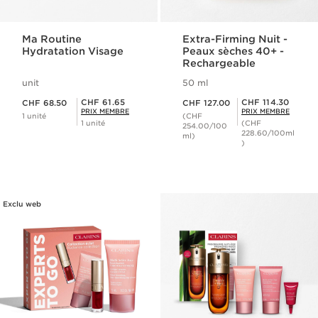
Ma Routine
Extra-Firming Nuit -
Hydratation Visage
Peaux sèches 40+ -
Rechargeable
unit
50 ml
Nouveau prix CHF 68.50
Nouveau prix CHF 127.00
Prix Sérénité CHF 61.65
Prix Sérénité CHF 114.30
CHF 61.65
CHF 114.30
CHF 68.50
CHF 127.00
PRIX MEMBRE
PRIX MEMBRE
1 unité
(CHF
1 unité
(CHF
254.00/100
228.60/100ml
ml)
)
Exclu web