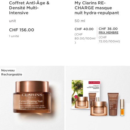
Coffret Antî-Âge &
My Clarins RE-
Densité Multi-
CHARGE masque
Intensive
nuit hydra-repulpant
unit
50 ml
Nouveau prix CHF 156.00
Nouveau prix CHF 40.00
Prix Sérénité CHF 36.00
CHF 36.00
CHF 40.00
CHF 156.00
PRIX MEMBRE
(CHF
1 unité
(CHF
80.00/100ml
72.00/100ml)
)
Nouveau
Rechargeable