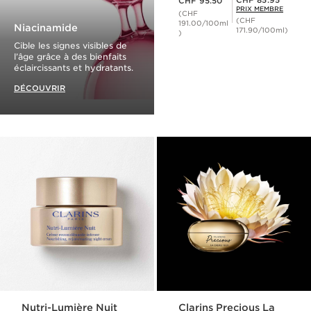
CHF 85.95
CHF 95.50
PRIX MEMBRE
(CHF
(CHF
191.00/100ml
Niacinamide
171.90/100ml)
)
Cible les signes visibles de
l’âge grâce à des bienfaits
éclaircissants et hydratants.
DÉCOUVRIR
Nutri-Lumière Nuit
Clarins Precious La