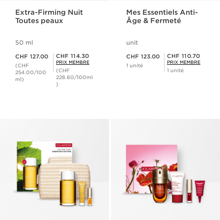
Extra-Firming Nuit
Mes Essentiels Anti-
Toutes peaux
Âge & Fermeté
50 ml
unit
Nouveau prix CHF 127.00
Nouveau prix CHF 123.00
Prix Sérénité CHF 114.30
Prix Sérénité CHF 110.70
CHF 114.30
CHF 110.70
CHF 127.00
CHF 123.00
PRIX MEMBRE
PRIX MEMBRE
(CHF
1 unité
(CHF
1 unité
254.00/100
228.60/100ml
ml)
)