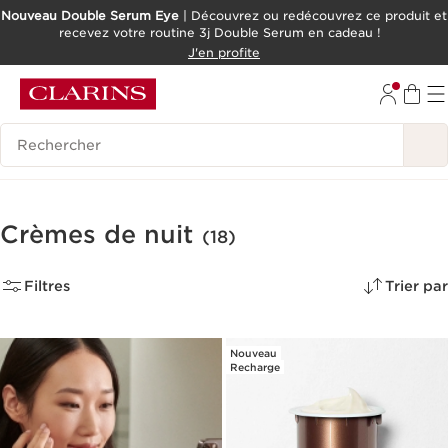
Nouveau Double Serum Eye
| Découvrez ou redécouvrez ce produit et
recevez votre routine 3j Double Serum en cadeau !
ALLER AU CONTENU
J'en profite
ALLER AU PIED DE PAGE
OUTIL D'ACCESSIBILITÉ
Historique des recherches
Crèmes de nuit
(18)
Filtres
Trier par
Nouveau
Recharge