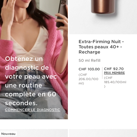
Extra-Firming Nuit -
Toutes peaux 40+ -
Recharge
Obtenez un
50 ml Refill
diagnostic de
Nouveau prix CHF 103.00
Prix Sérénité CHF 92.70
CHF 92.70
CHF 103.00
PRIX MEMBRE
votre peau avec
(CHF
(CHF
206.00/100
185.40/100ml
ml)
une routine
)
complète en 60
secondes.
COMMENCER LE DIAGNOSTIC
Nouveau