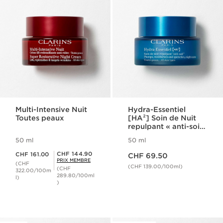
Multi-Intensive Nuit
Hydra-Essentiel
Toutes peaux
[HA²] Soin de Nuit
repulpant « anti-soif
»
50 ml
50 ml
Nouveau prix CHF 69.50
Nouveau prix CHF 161.00
Prix Sérénité CHF 144.90
CHF 144.90
CHF 161.00
CHF 69.50
PRIX MEMBRE
(CHF
(CHF 139.00/100ml)
(CHF
322.00/100m
289.80/100ml
l)
)