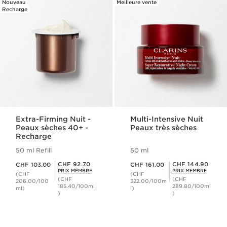
Nouveau
Meilleure vente
Recharge
Extra-Firming Nuit -
Multi-Intensive Nuit
Peaux sèches 40+ -
Peaux très sèches
Recharge
50 ml Refill
50 ml
Nouveau prix CHF 103.00
Nouveau prix CHF 161.00
Prix Sérénité CHF 92.70
Prix Sérénité CHF 144.90
CHF 92.70
CHF 144.90
CHF 103.00
CHF 161.00
PRIX MEMBRE
PRIX MEMBRE
(CHF
(CHF
(CHF
(CHF
206.00/100
322.00/100m
185.40/100ml
289.80/100ml
ml)
l)
)
)