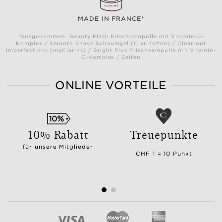
MADE IN FRANCE*
*Ausgenommen: Beauty Flash Frischeampulle mit Vitamin-C-
Komplex / Smooth Shave Schaumgel (ClarinsMen) / Clear-out
Imperfections (myClarins) / Bright Plus Frischeampulle mit Vitamin-
C-Komplex / Seifen
ONLINE VORTEILE
10% Rabatt
Treuepunkte
für unsere Mitglieder
CHF 1 = 10 Punkt