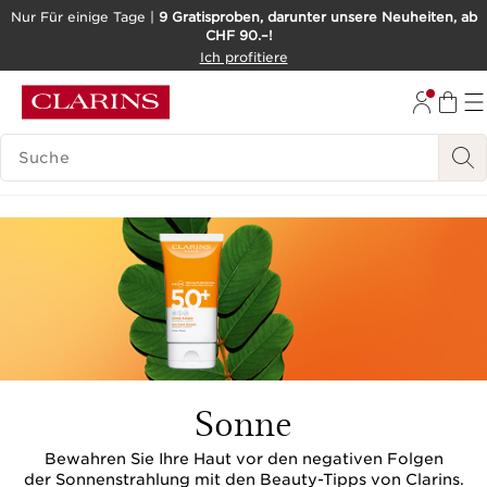
Nur Für einige Tage |
9 Gratisproben, darunter unsere Neuheiten, ab
CHF 90.–!
WEITER ZUM INHALT
Ich profitiere
ZUM FOOTER GEHEN
BARRIEREFREIHEITSWERKZEUG
LEGENDE SUCHEN
Sonne
Bewahren Sie Ihre Haut vor den negativen Folgen
der Sonnenstrahlung mit den Beauty-Tipps von Clarins.