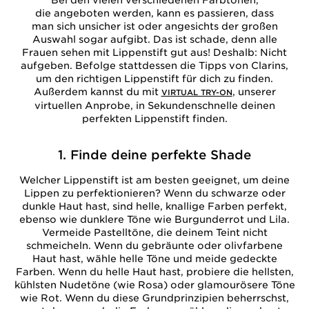
Bei den vielen verschiedenen Farbtönen,
die angeboten werden, kann es passieren, dass
man sich unsicher ist oder angesichts der großen
Auswahl sogar aufgibt. Das ist schade, denn alle
Frauen sehen mit Lippenstift gut aus! Deshalb: Nicht
aufgeben. Befolge stattdessen die Tipps von Clarins,
um den richtigen Lippenstift für dich zu finden.
Außerdem kannst du mit
, unserer
VIRTUAL TRY-ON
virtuellen Anprobe, in Sekundenschnelle deinen
perfekten Lippenstift finden.
1. Finde deine perfekte Shade
Welcher Lippenstift ist am besten geeignet, um deine
Lippen zu perfektionieren? Wenn du schwarze oder
dunkle Haut hast, sind helle, knallige Farben perfekt,
ebenso wie dunklere Töne wie Burgunderrot und Lila.
Vermeide Pastelltöne, die deinem Teint nicht
schmeicheln. Wenn du gebräunte oder olivfarbene
Haut hast, wähle helle Töne und meide gedeckte
Farben. Wenn du helle Haut hast, probiere die hellsten,
kühlsten Nudetöne (wie Rosa) oder glamourösere Töne
wie Rot. Wenn du diese Grundprinzipien beherrschst,