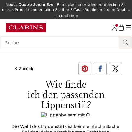
Neues Double Serum Eye
| Entdecken oder wiederentdecken Sie
dieses Produkt und erhalten Sie Ihre 3-Tage-Routine mit dem Double
WEITER ZUM INHALT
Serum als Geschenk!
Ich profitiere
ZUM FOOTER GEHEN
BARRIEREFREIHEITSWERKZEUG
LEGENDE SUCHEN
< Zurück
Wie finde
ich den passenden
Lippenstift?
Die Wahl des Lippenstifts ist keine einfache Sache.