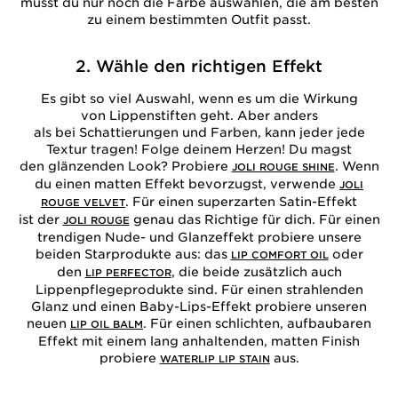
musst du nur noch die Farbe auswählen, die am besten
zu einem bestimmten Outfit passt.
2. Wähle den richtigen Effekt
Es gibt so viel Auswahl, wenn es um die Wirkung
von Lippenstiften geht. Aber anders
als bei Schattierungen und Farben, kann jeder jede
Textur tragen! Folge deinem Herzen! Du magst
den glänzenden Look? Probiere
. Wenn
JOLI ROUGE SHINE
du einen matten Effekt bevorzugst, verwende
JOLI
. Für einen superzarten Satin-Effekt
ROUGE VELVET
ist der
genau das Richtige für dich. Für einen
JOLI ROUGE
trendigen Nude- und Glanzeffekt probiere unsere
beiden Starprodukte aus: das
oder
LIP COMFORT OIL
den
, die beide zusätzlich auch
LIP PERFECTOR
Lippenpflegeprodukte sind. Für einen strahlenden
Glanz und einen Baby-Lips-Effekt probiere unseren
neuen
. Für einen schlichten, aufbaubaren
LIP OIL BALM
Effekt mit einem lang anhaltenden, matten Finish
probiere
aus.
WATERLIP LIP STAIN