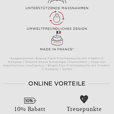
UNTERSTÜTZENDE MASSNAHMEN
UMWELTFREUNDLICHES DESIGN
MADE IN FRANCE*
*Ausgenommen: Beauty Flash Frischeampulle mit Vitamin-C-
Komplex / Smooth Shave Schaumgel (ClarinsMen) / Clear-out
Imperfections (myClarins) / Bright Plus Frischeampulle mit Vitamin-
C-Komplex / Seifen
ONLINE VORTEILE
10% Rabatt
Treuepunkte