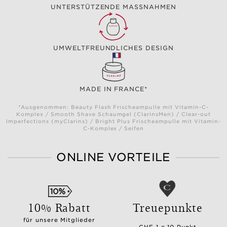
UNTERSTÜTZENDE MASSNAHMEN
UMWELTFREUNDLICHES DESIGN
MADE IN FRANCE*
*Ausgenommen: Beauty Flash Frischeampulle mit Vitamin-C-
Komplex / Smooth Shave Schaumgel (ClarinsMen) / Clear-out
Imperfections (myClarins) / Bright Plus Frischeampulle mit Vitamin-
C-Komplex / Seifen
ONLINE VORTEILE
10% Rabatt
Treuepunkte
für unsere Mitglieder
CHF 1 = 10 Punkt