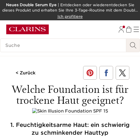
Neues Double Serum Eye
| Entdecken oder wiederentdecken Sie
dieses Produkt und erhalten Sie Ihre 3-Tage-Routine mit dem Double
WEITER ZUM INHALT
Serum als Geschenk!
Ich profitiere
ZUM FOOTER GEHEN
BARRIEREFREIHEITSWERKZEUG
LEGENDE SUCHEN
< Zurück
Welche Foundation ist für
trockene Haut geeignet?
1. Feuchtigkeitsarme Haut: ein schwierig
zu schminkender Hauttyp