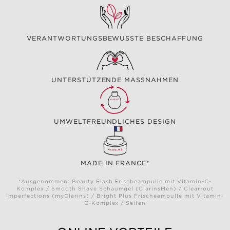
VERANTWORTUNGSBEWUSSTE BESCHAFFUNG
UNTERSTÜTZENDE MASSNAHMEN
UMWELTFREUNDLICHES DESIGN
MADE IN FRANCE*
*Ausgenommen: Beauty Flash Frischeampulle mit Vitamin-C-
Komplex / Smooth Shave Schaumgel (ClarinsMen) / Clear-out
Imperfections (myClarins) / Bright Plus Frischeampulle mit Vitamin-
C-Komplex / Seifen