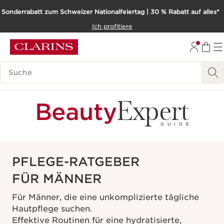
Sonderrabatt zum Schweizer Nationalfeiertag | 30 % Rabatt auf alles*
WEITER ZUM INHALT
Ich profitiere
ZUM FOOTER GEHEN
BARRIEREFREIHEITSWERKZEUG
LEGENDE SUCHEN
Expert
Beauty
GUIDE
PFLEGE-RATGEBER
FÜR MÄNNER
Für Männer, die eine unkomplizierte tägliche
Hautpflege suchen.
Effektive Routinen für eine hydratisierte,