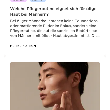
Welche Pflegeroutine eignet sich für ölige
Haut bei Männern?
Bei öliger Männerhaut stehen keine Foundations
oder mattierende Puder im Fokus, sondern eine
Pflegeroutine, die auf die speziellen Bedürfnisse
von Männern mit öliger Haut abgestimmt ist. Die
ClarinsMen Pflegelinie ist reich an
Pflanzenextrakten für gepflegte Männerhaut
MEHR ERFAHREN
voller Energie.