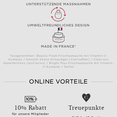
UNTERSTÜTZENDE MASSNAHMEN
UMWELTFREUNDLICHES DESIGN
MADE IN FRANCE*
*Ausgenommen: Beauty Flash Frischeampulle mit Vitamin-C-
Komplex / Smooth Shave Schaumgel (ClarinsMen) / Clear-out
Imperfections (myClarins) / Bright Plus Frischeampulle mit Vitamin-
C-Komplex / Seifen
ONLINE VORTEILE
10% Rabatt
Treuepunkte
für unsere Mitglieder