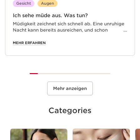
Gesicht
Augen
Ich sehe müde aus. Was tun?
Müdigkeit zeichnet sich schnell ab. Eine unruhige
Nacht kann bereits ausreichen, und schon
zeichnen sich fahlere Haut, Augenschatten und
Tränensäcke ab. Daher sollten Sie zunächst
MEHR ERFAHREN
versuchen, die Schlafqualität zu verbessern.
Meiden Sie Bildschirme vor dem zu Bett gehen
und gehen Sie lieber ruhigen Aktivitäten wie
Lesen oder Meditieren nach.
Mehr anzeigen
Categories