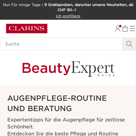
Nur Für einige Tage |
9 Gratisproben, darunter unsere Neuheiten, ab
CHF 90.–!
WEITER ZUM INHALT
Ich profitiere
ZUM FOOTER GEHEN
BARRIEREFREIHEITSWERKZEUG
LEGENDE SUCHEN
Expert
Beauty
GUIDE
AUGENPFLEGE-ROUTINE
UND BERATUNG
Expertentipps für die Augenpflege für zeitlose
Schönheit.
Entdecken Sie die beste Pflege und Routine