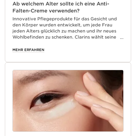
Ab welchem Alter sollte ich eine Anti-
Falten-Creme verwenden?
Innovative Pflegeprodukte für das Gesicht und
den Körper wurden entwickelt, um jede Frau
jeden Alters glücklich zu machen und ihr neues
Wohlbefinden zu schenken. Clarins wählt seine
natürlichen Inhaltsstoffe sorgfältig aus und reist
dafür, im Rahmen des Beauty Trips, um die ganze
MEHR ERFAHREN
Welt. Clarins verwendet reichhaltige Anti-Aging-
Aktivstoffe aus Pflanzen mit ganz besonderen
Wirkungen. Wir entwickeln Anti-Age-
Pflegeprodukte, wie die Anti-Falten-Creme,
Augenkonturpflege, Öle, Lotionen usw., um Ihre
Schönheit zu sichern und Zeichen der Alterung
verblassen zu lassen. Das ist unsere Leidenschaft!