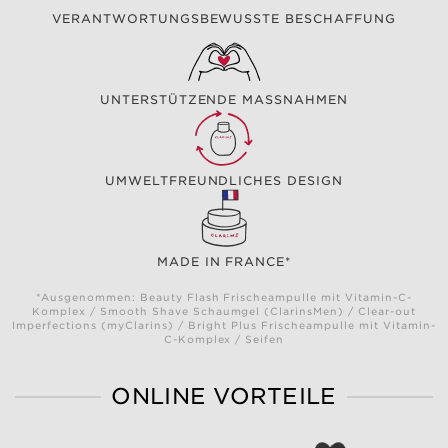
VERANTWORTUNGSBEWUSSTE BESCHAFFUNG
UNTERSTÜTZENDE MASSNAHMEN
UMWELTFREUNDLICHES DESIGN
MADE IN FRANCE*
*Ausgenommen: Beauty Flash Frischeampulle mit Vitamin-C-
Komplex / Smooth Shave Schaumgel (ClarinsMen) / Clear-out
Imperfections (myClarins) / Bright Plus Frischeampulle mit Vitamin-
C-Komplex / Seifen
ONLINE VORTEILE