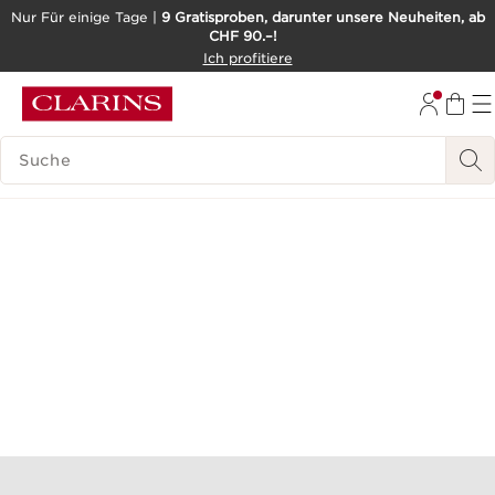
Nur Für einige Tage |
9 Gratisproben, darunter unsere Neuheiten, ab
CHF 90.–!
WEITER ZUM INHALT
Ich profitiere
ZUM FOOTER GEHEN
BARRIEREFREIHEITSWERKZEUG
LEGENDE SUCHEN