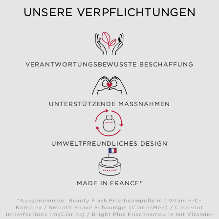
UNSERE VERPFLICHTUNGEN
VERANTWORTUNGSBEWUSSTE BESCHAFFUNG
UNTERSTÜTZENDE MASSNAHMEN
UMWELTFREUNDLICHES DESIGN
MADE IN FRANCE*
*Ausgenommen: Beauty Flash Frischeampulle mit Vitamin-C-
Komplex / Smooth Shave Schaumgel (ClarinsMen) / Clear-out
Imperfections (myClarins) / Bright Plus Frischeampulle mit Vitamin-