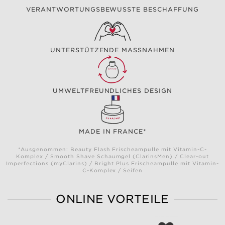
VERANTWORTUNGSBEWUSSTE BESCHAFFUNG
UNTERSTÜTZENDE MASSNAHMEN
UMWELTFREUNDLICHES DESIGN
MADE IN FRANCE*
*Ausgenommen: Beauty Flash Frischeampulle mit Vitamin-C-
Komplex / Smooth Shave Schaumgel (ClarinsMen) / Clear-out
Imperfections (myClarins) / Bright Plus Frischeampulle mit Vitamin-
C-Komplex / Seifen
ONLINE VORTEILE