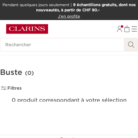
Pendant quelques jours seulement |
9 échantillons gratuits, dont nos
nouveautés, à partir de CHF 90.-
ALLER AU CONTENU
J'en profite
ALLER AU PIED DE PAGE
OUTIL D'ACCESSIBILITÉ
Historique des recherches
Buste
(0)
Filtres
0 produit correspondant à votre sélection
Réinitialiser tous les filtres