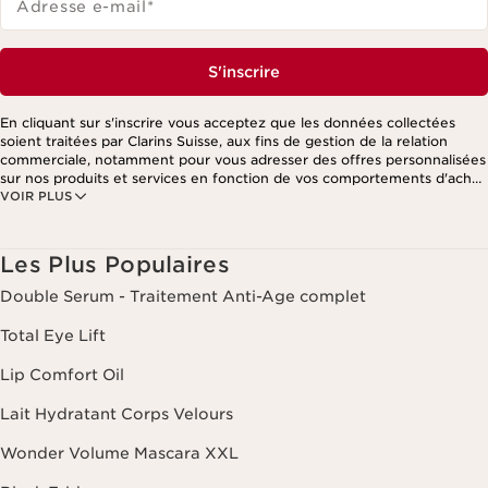
Adresse e-mail
*
S'inscrire
En cliquant sur s'inscrire vous acceptez que les données collectées
soient traitées par Clarins Suisse, aux fins de gestion de la relation
commerciale, notamment pour vous adresser des offres personnalisées
sur nos produits et services en fonction de vos comportements d'achat,
VOIR PLUS
de vos habitudes et/ou de vos centres d'intérêts, y compris par
affichage sur les réseaux sociaux et les sites tiers, ainsi qu'à des fins
d'analyses. Vous pouvez retirer votre consentement à tout moment en
cliquant sur le lien de désinscription présent dans chaque newsletter.
Les Plus Populaires
Ces informations sont traitées par Clarins et ses prestataires pour le
traitement de votre commande, à des fins de gestion de la relation
Double Serum - Traitement Anti-Age complet
client. Notamment pour vous proposer des offres personnalisées et/ou
pour gérer votre adhésion à notre Programme de fidélité et créer votre
Total Eye Lift
programme beauté personnalisé. Les données sont conservées
pendant trois ans à compter de votre dernière commande ou de votre
Lip Comfort Oil
dernier contact. Vous disposez d'un droit d'accès, de rectification, de
suppression et de portabilité des informations vous concernant ainsi
Lait Hydratant Corps Velours
que d'un droit d'opposition et de limitation de leur traitement. Vous
pouvez exercer ce droit en nous contactant. Pour en savoir plus,
Wonder Volume Mascara XXL
veuillez consulter notre politique de confidentialité
en cliquant ici
.