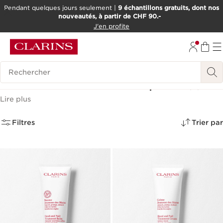
Pendant quelques jours seulement |
9 échantillons gratuits, dont nos
nouveautés, à partir de CHF 90.-
ALLER AU CONTENU
J'en profite
ALLER AU PIED DE PAGE
OUTIL D'ACCESSIBILITÉ
Historique des recherches
Soins des mains et des pieds
(3)
Lire plus
Filtres
Trier par