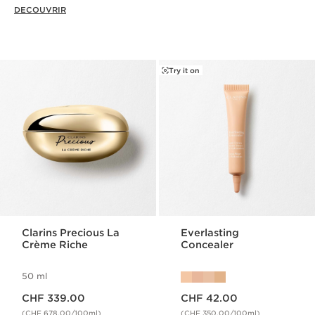
DECOUVRIR
Try it on
Clarins Precious La
Everlasting
Crème Riche
Concealer
50 ml
Nouveau prix CHF 339.00
Nouveau prix CHF 42.00
CHF 339.00
CHF 42.00
(CHF 678.00/100ml)
(CHF 350.00/100ml)