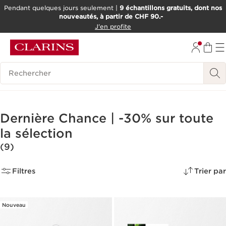
Pendant quelques jours seulement |
9 échantillons gratuits, dont nos
nouveautés, à partir de CHF 90.-
ALLER AU CONTENU
J'en profite
ALLER AU PIED DE PAGE
OUTIL D'ACCESSIBILITÉ
Historique des recherches
Dernière Chance | -30% sur toute
la sélection
(9)
Filtres
Trier par
Nouveau