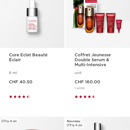
Cure Eclat Beauté
Coffret Jeunesse
Éclair
Double Serum &
Multi-Intensive
8 ml
unit
Nouveau prix CHF 40.50
Nouveau prix CHF 160.00
CHF 40.50
CHF 160.00
1 unité
Try it on
Nouveau
Try it on