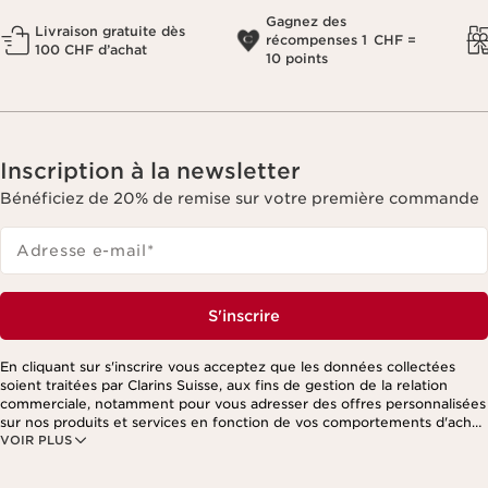
Gagnez des
Livraison gratuite dès
récompenses 1 CHF =
100 CHF d’achat
10 points
Inscription à la newsletter
Bénéficiez de 20% de remise sur votre première commande
Adresse e-mail
*
S'inscrire
En cliquant sur s'inscrire vous acceptez que les données collectées
soient traitées par Clarins Suisse, aux fins de gestion de la relation
commerciale, notamment pour vous adresser des offres personnalisées
sur nos produits et services en fonction de vos comportements d'achat,
VOIR PLUS
de vos habitudes et/ou de vos centres d'intérêts, y compris par
affichage sur les réseaux sociaux et les sites tiers, ainsi qu'à des fins
d'analyses. Vous pouvez retirer votre consentement à tout moment en