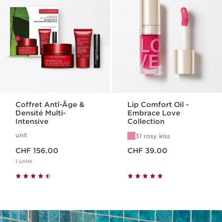
Coffret Antî-Âge &
Lip Comfort Oil -
Densité Multi-
Embrace Love
Intensive
Collection
unit
31 rosy kiss
Nouveau prix CHF 156.00
Nouveau prix CHF 39.00
CHF 156.00
CHF 39.00
1 unité