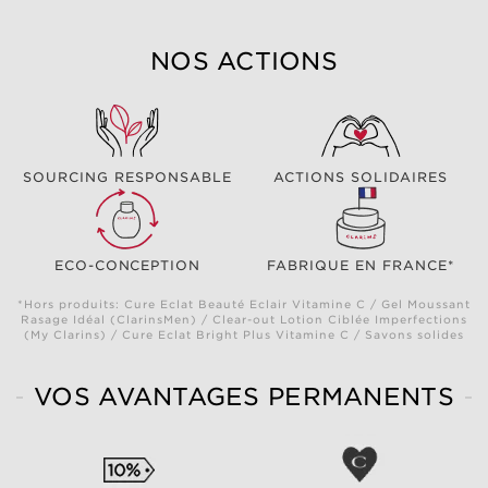
NOS ACTIONS
SOURCING RESPONSABLE
ACTIONS SOLIDAIRES
ECO-CONCEPTION
FABRIQUE EN FRANCE*
*Hors produits: Cure Eclat Beauté Eclair Vitamine C / Gel Moussant
Rasage Idéal (ClarinsMen) / Clear-out Lotion Ciblée Imperfections
(My Clarins) / Cure Eclat Bright Plus Vitamine C / Savons solides
VOS AVANTAGES PERMANENTS