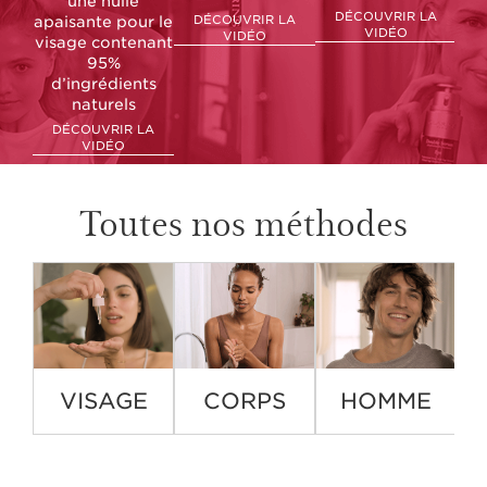
une huile
DÉCOUVRIR LA
DÉCOUVRIR LA
apaisante pour le
VIDÉO
VIDÉO
visage contenant
95%
d’ingrédients
naturels
DÉCOUVRIR LA
VIDÉO
Toutes nos méthodes
VISAGE
CORPS
HOMME