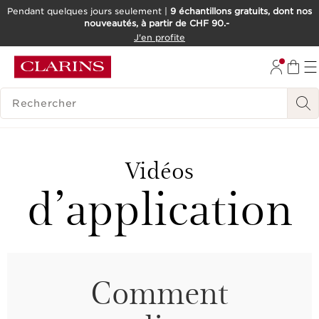
Pendant quelques jours seulement |
9 échantillons gratuits, dont nos
nouveautés, à partir de CHF 90.-
ALLER AU CONTENU
J'en profite
ALLER AU PIED DE PAGE
OUTIL D'ACCESSIBILITÉ
HISTORIQUE DES RECHERCHES
Vidéos
d’application
Comment