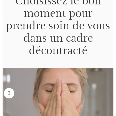
moment pour
prendre soin de vous
dans un cadre
décontracté
2
3
1