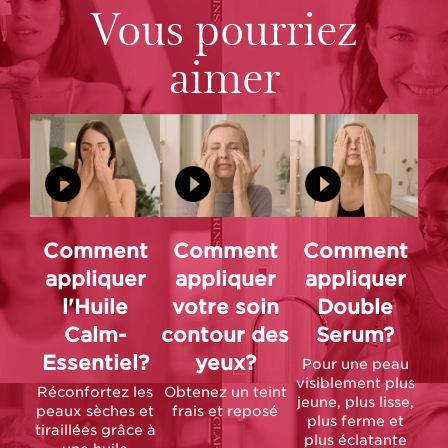
Vous pourriez
aimer
Comment
Comment
Comment
appliquer
appliquer
appliquer
l'Huile
votre soin
Double
Calm-
contour des
Serum?
Essentiel?
yeux?
Pour une peau
visiblement plus
Réconfortez les
Obtenez un teint
jeune, plus lisse,
peaux sèches et
frais et reposé
plus ferme et
tiraillées grâce à
plus éclatante