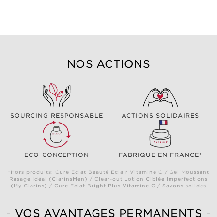
NOS ACTIONS
SOURCING RESPONSABLE
ACTIONS SOLIDAIRES
ECO-CONCEPTION
FABRIQUE EN FRANCE*
*Hors produits: Cure Eclat Beauté Eclair Vitamine C / Gel Moussant
Rasage Idéal (ClarinsMen) / Clear-out Lotion Ciblée Imperfections
(My Clarins) / Cure Eclat Bright Plus Vitamine C / Savons solides
VOS AVANTAGES PERMANENTS