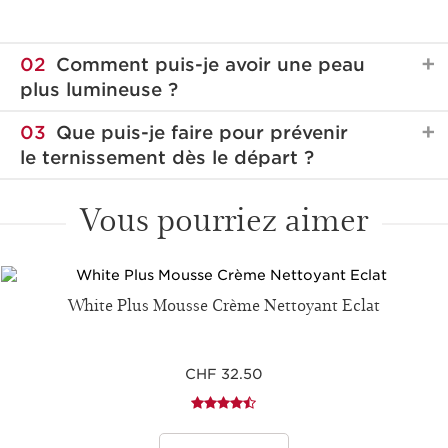
02
Comment puis-je avoir une peau
plus lumineuse ?
03
Que puis-je faire pour prévenir
le ternissement dès le départ ?
Vous pourriez aimer
White Plus Mousse Crème Nettoyant Eclat
CHF 32.50
Vous devriez pouvoir voir les résultats de votre routine
Bright Plus
en seulement 14 jours. Pour plus d’efficacité
et des résultats plus rapides, utilisez l’ampoule Bright
Stimulez l’éclat de votre peau grâce à un sommeil
Plus sur une période de 7 jours. Sa formule ultra-