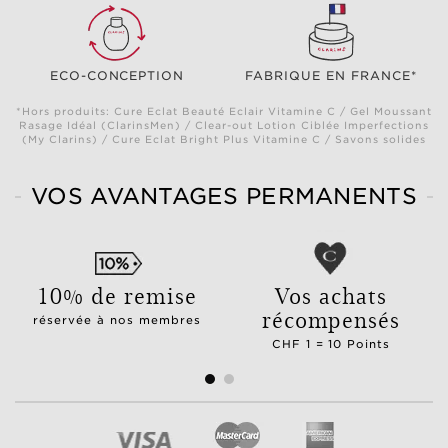
ECO-CONCEPTION
FABRIQUE EN FRANCE*
*Hors produits: Cure Eclat Beauté Eclair Vitamine C / Gel Moussant
Rasage Idéal (ClarinsMen) / Clear-out Lotion Ciblée Imperfections
(My Clarins) / Cure Eclat Bright Plus Vitamine C / Savons solides
VOS AVANTAGES PERMANENTS
10% de remise
Vos achats
récompensés
réservée à nos membres
CHF 1 = 10 Points