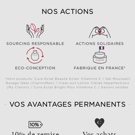
NOS ACTIONS
SOURCING RESPONSABLE
ACTIONS SOLIDAIRES
ECO-CONCEPTION
FABRIQUE EN FRANCE*
*Hors produits: Cure Eclat Beauté Eclair Vitamine C / Gel Moussant
Rasage Idéal (ClarinsMen) / Clear-out Lotion Ciblée Imperfections
(My Clarins) / Cure Eclat Bright Plus Vitamine C / Savons solides
VOS AVANTAGES PERMANENTS
10% de remise
Vos achats