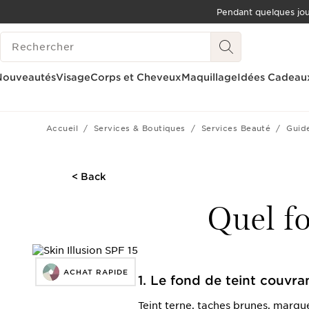
Pendant quelques jo
ALLER AU CONTENU
HISTORIQUE DES RECHERCHES
ALLER AU PIED DE PAGE
OUTIL D'ACCESSIBILITÉ
Nouveautés
Visage
Corps et Cheveux
Maquillage
Idées Cadeau
Accueil
Services & Boutiques
Services Beauté
Guid
< Back
Quel fo
ACHAT RAPIDE
1. Le fond de teint couvran
Teint terne, taches brunes, marqu