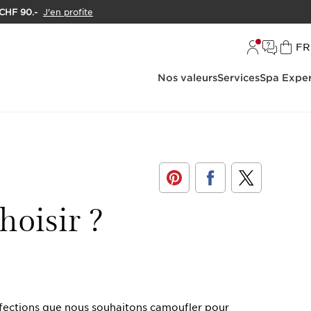
 CHF 90.-
J'en profite
L
FR
Nos valeurs
Services
Spa Exper
hoisir ?
erfections que nous souhaitons camoufler pour