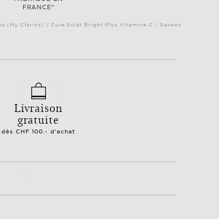
FRANCE*
ns (My Clarins) / Cure Eclat Bright Plus Vitamine C / Savons
Livraison
gratuite
dès CHF 100.- d'achat