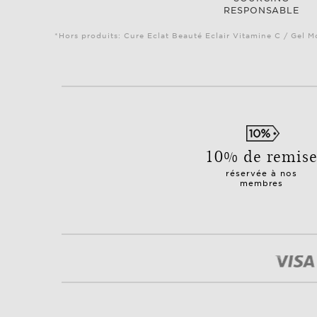
RESPONSABLE
*Hors produits: Cure Eclat Beauté Eclair Vitamine C / Gel M
10% de remis
réservée à nos
membres