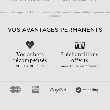
oussant Rasage Idéal (ClarinsMen) / Clear-out Lotion Ciblée Imperfectio
solides
VOS AVANTAGES PERMANENTS
e
Vos achats
3 échantillons
récompensés
offerts
CHF 1 = 10 Points
pour toute commande