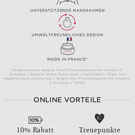
UNTERSTÜTZENDE MASSNAHMEN
UMWELTFREUNDLICHES DESIGN
MADE IN FRANCE*
*Ausgenommen: Beauty Flash Frischeampulle mit Vitamin-C-
Komplex / Smooth Shave Schaumgel (ClarinsMen) / Clear-out
Imperfections (myClarins) / Bright Plus Frischeampulle mit Vitamin-
C-Komplex / Seifen
ONLINE VORTEILE
10% Rabatt
Treuepunkte