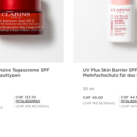
ensive Tagescreme SPF
UV Plus Skin Barrier SP
 Hauttypen
Mehrfachschutz für das 
30 ml
Aktueller Preis CHF 49.00
Mitgliederpreis CHF 137.70
Mitgliederpreis CHF 44.10
CHF 137.70
CHF 44.
CHF 49.00
MITGLIEDSPREIS
MITGLIEDS
(CHF 163.33/100ml)
(CHF 275.40/100ml)
(CHF 147
l)
Schnellansicht
Schnellansi