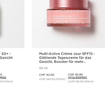
F 50+ -
Multi-Active Crème Jour SPF15 -
Gesicht
Glättende Tagescreme für das
Gesicht, Booster für mehr
Ausstrahlung SPF 15 für jeden
50 ml
Hauttyp
Aktueller Preis CHF 92.00
Mitgliederpreis CHF 82.80
10
CHF 82.80
CHF 92.00
PREIS
MITGLIEDSPREIS
(CHF 184.00/100ml)
.00/100ml)
(CHF 165.60/100ml)
cht
Schnellansicht