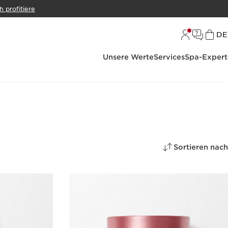
h profitiere
S
DE
Unsere Werte
Services
Spa-Expert
Sortieren nach