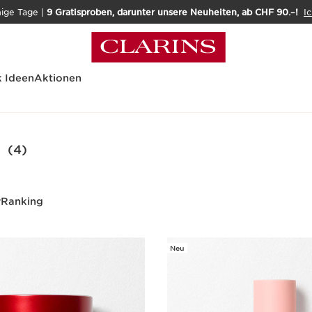
nige Tage |
9 Gratisproben, darunter unsere Neuheiten, ab CHF 90.–!
Ic
 Ideen
Aktionen
t
(4)
r
Ranking
Neu