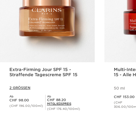
Extra-Firming Jour SPF 15 -
Multi-Int
Straffende Tagescreme SPF 15
15 - Alle
2 GRÖSSEN
50 ml
Aktueller Preis CHF 153.00
Ab
Ab
CHF 153.00
Aktueller Preis CHF 98.00
Mitgliederpreis CHF 88.20
CHF 88.20
CHF 98.00
(CHF
MITGLIEDSPREIS
(CHF 196.00/100ml)
306.00/100m
(CHF 176.40/100ml)
Schnellansicht