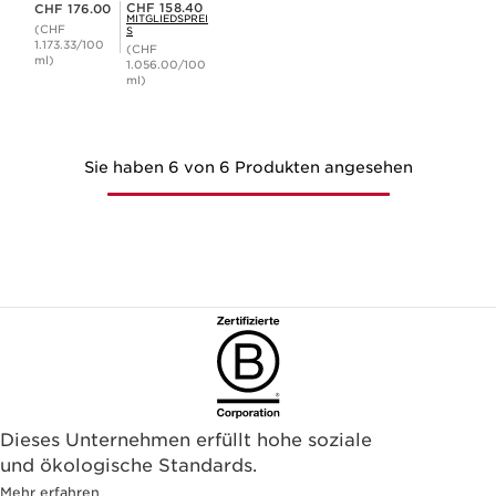
Aktueller Preis CHF 176.00
Mitgliederpreis CHF 158.40
CHF 158.40
CHF 176.00
MITGLIEDSPREI
(CHF
S
1.173.33/100
(CHF
ml)
1.056.00/100
ml)
Sie haben 6 von 6 Produkten angesehen
Dieses Unternehmen erfüllt hohe soziale
und ökologische Standards.
Mehr erfahren