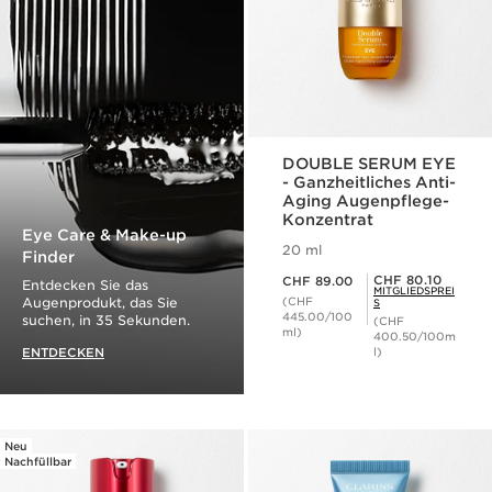
DOUBLE SERUM EYE
- Ganzheitliches Anti-
Aging Augenpflege-
Konzentrat
Eye Care & Make-up
20 ml
Finder
Aktueller Preis CHF 89.00
Mitgliederpreis CHF 80.10
CHF 80.10
CHF 89.00
Entdecken Sie das
MITGLIEDSPREI
Augenprodukt, das Sie
(CHF
S
445.00/100
suchen, in 35 Sekunden.
(CHF
ml)
400.50/100m
ENTDECKEN
l)
Neu
Nachfüllbar