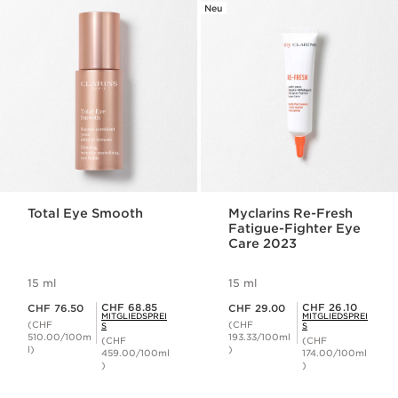
Neu
Total Eye Smooth
Myclarins Re-Fresh
Fatigue-Fighter Eye
Care 2023
15 ml
15 ml
Aktueller Preis CHF 76.50
Aktueller Preis CHF 29.00
Mitgliederpreis CHF 68.85
Mitgliederpreis CHF 26.10
CHF 68.85
CHF 26.10
CHF 76.50
CHF 29.00
MITGLIEDSPREI
MITGLIEDSPREI
(CHF
(CHF
S
S
510.00/100m
193.33/100ml
(CHF
(CHF
l)
)
459.00/100ml
174.00/100ml
)
)