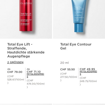
Total Eye Lift -
Total Eye Contour
Straffende,
Gel
Hautdichte stärkende
Augenpflege
2 GRÖSSEN
20 ml
Aktueller Preis CHF 55.50
Mitgliederpreis CHF 49.95
CHF 49.95
Ab
Ab
CHF 55.50
Aktueller Preis CHF 79.00
Mitgliederpreis CHF 71.10
CHF 71.10
MITGLIEDSPREI
CHF 79.00
(CHF
MITGLIEDSPREI
S
(CHF
S
277.50/100ml
(CHF
526.67/100ml
)
(CHF
249.75/100ml
)
474.00/100ml
)
)