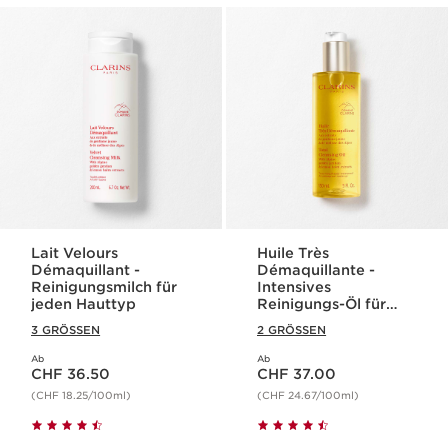
Lait Velours
Huile Très
Démaquillant -
Démaquillante -
Reinigungsmilch für
Intensives
jeden Hauttyp
Reinigungs-Öl für
wasserfestes Makeup
3 GRÖSSEN
2 GRÖSSEN
Ab
Ab
Aktueller Preis CHF 36.50
Aktueller Preis CHF 37.00
CHF 36.50
CHF 37.00
(CHF 18.25/100ml)
(CHF 24.67/100ml)