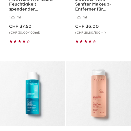
Feuchtigkeit
Sanfter Makeup-
spendender
Entferner für
Reinigungsschaum
empfindliche Augen
125 ml
125 ml
für normale bis
Aktueller Preis CHF 37.50
Aktueller Preis CHF 36.00
trockene Haut
CHF 37.50
CHF 36.00
(CHF 30.00/100ml)
(CHF 28.80/100ml)