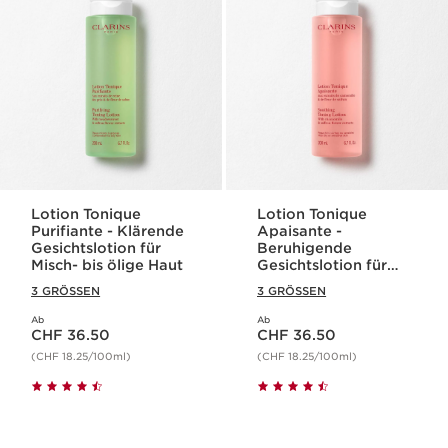
Lotion Tonique
Lotion Tonique
Purifiante - Klärende
Apaisante -
Gesichtslotion für
Beruhigende
Misch- bis ölige Haut
Gesichtslotion für
sehr trockene oder
3 GRÖSSEN
3 GRÖSSEN
sensible Haut
Ab
Ab
Aktueller Preis CHF 36.50
Aktueller Preis CHF 36.50
CHF 36.50
CHF 36.50
(CHF 18.25/100ml)
(CHF 18.25/100ml)