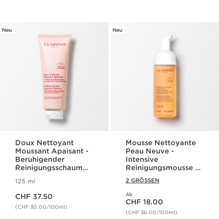
Neu
Neu
Doux Nettoyant
Mousse Nettoyante
Moussant Apaisant -
Peau Neuve -
Beruhigender
Intensive
Reinigungsschaum
Reinigungsmousse -
für sehr trockene
für jeden Hauttyp
2 GRÖSSEN
125 ml
oder sensible Haut
Aktueller Preis CHF 37.50
Ab
CHF 37.50
Aktueller Preis CHF 18.00
CHF 18.00
(CHF 30.00/100ml)
(CHF 36.00/100ml)