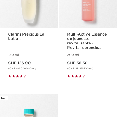
Clarins Precious La
Multi-Active Essence
Lotion
de jeunesse
revitalisante -
Revitalisierende
Gesichtspflege-
150 ml
200 ml
Essenz
Aktueller Preis CHF 126.00
Aktueller Preis CHF 56.50
CHF 126.00
CHF 56.50
(CHF 84.00/100ml)
(CHF 28.25/100ml)
Neu