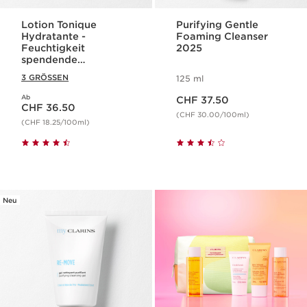
Lotion Tonique
Purifying Gentle
Hydratante -
Foaming Cleanser
Feuchtigkeit
2025
spendende
Gesichtslotion für
3 GRÖSSEN
125 ml
normale bis trockene
Aktueller Preis CHF 37.50
Haut
Ab
Aktueller Preis CHF 36.50
CHF 37.50
CHF 36.50
(CHF 30.00/100ml)
(CHF 18.25/100ml)
Neu