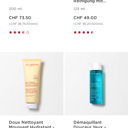
Reinigung mit
Peeling-Wirkung für
200 ml
125 ml
jeden Hauttyp
Aktueller Preis CHF 73.50
Aktueller Preis CHF 49.00
CHF 73.50
CHF 49.00
(CHF 36.75/100ml)
(CHF 39.20/100ml)
Doux Nettoyant
Démaquillant
Moussant Hydratant -
Douceur Yeux –