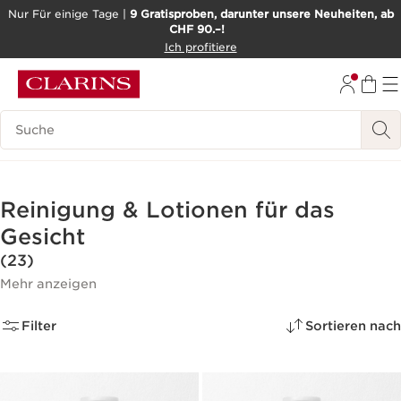
Nur Für einige Tage |
9 Gratisproben, darunter unsere Neuheiten, ab
CHF 90.–!
WEITER ZUM INHALT
Ich profitiere
ZUM FOOTER GEHEN
BARRIEREFREIHEITSWERKZEUG
Legende suchen
Reinigung & Lotionen für das
Gesicht
(23)
Mehr anzeigen
Filter
Sortieren nach