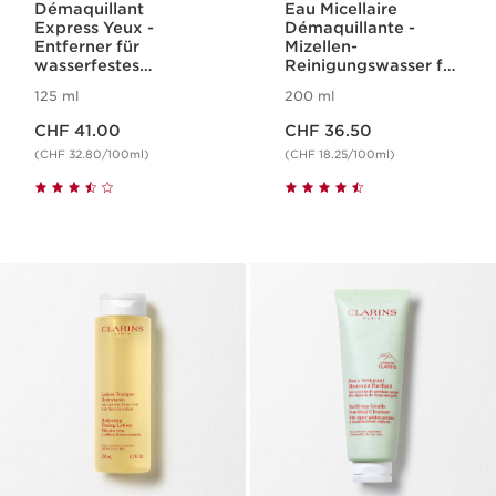
Démaquillant
Eau Micellaire
Express Yeux -
Démaquillante -
Entferner für
Mizellen-
wasserfestes
Reinigungswasser für
Augenmakeup
sensible Haut
125 ml
200 ml
Aktueller Preis CHF 41.00
Aktueller Preis CHF 36.50
CHF 41.00
CHF 36.50
(CHF 32.80/100ml)
(CHF 18.25/100ml)