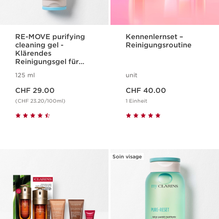
RE-MOVE purifying
Kennenlernset –
cleaning gel -
Reinigungsroutine
Klärendes
Reinigungsgel für
das Gesicht
125 ml
unit
Aktueller Preis CHF 29.00
Aktueller Preis CHF 40.00
CHF 29.00
CHF 40.00
(CHF 23.20/100ml)
1 Einheit
Soin visage