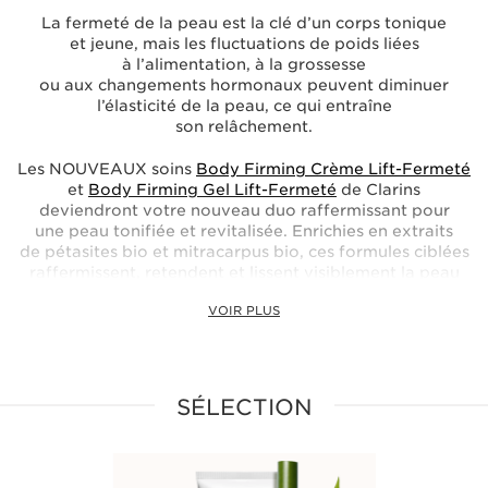
La fermeté de la peau est la clé d’un corps tonique
et jeune, mais les fluctuations de poids liées
à l’alimentation, à la grossesse
ou aux changements hormonaux peuvent diminuer
l’élasticité de la peau, ce qui entraîne
son relâchement.
Les NOUVEAUX soins
Body Firming Crème Lift-Fermeté
et
Body Firming Gel Lift-Fermeté
de Clarins
deviendront votre nouveau duo raffermissant pour
une peau tonifiée et revitalisée. Enrichies en extraits
de pétasites bio et mitracarpus bio, ces formules ciblées
raffermissent, retendent et lissent visiblement la peau
tout en lui apportant 48 heures* d’hydratation
VOIR PLUS
en continu.
Renforcez ensuite votre poitrine avec le
Lait Buste
Ultra-Fermeté
, formulé à partir de caïmitier, centella
asiatica et bocoa, un trio d’extraits de plantes à l’effet
SÉLECTION
tonifiant et tenseur.
Le
Gel Buste Super Lift
, formulé à partir d’extrait
de caïmitier et de sucres d’avoine, resserre la peau