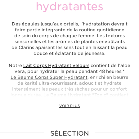
hydratantes
Des épaules jusqu’aux orteils, l’hydratation devrait
faire partie intégrante de la routine quotidienne
de soin du corps de chaque femme. Les textures
sensorielles et les arômes de plantes envoûtants
de Clarins apaisent les sens tout en laissant la peau
douce et éclatante de jeunesse.
Notre
Lait Corps Hydratant velours
contient de l’aloe
vera, pour hydrater la peau pendant 48 heures.*
Le Baume Corps Super Hydratant
, enrichi en beurre
de karité ultra-nourrissant, adoucit et hydrate
intensément les peaux très sèches pour un confort
longue durée.
Le Baume Hydratant "Tonic"
contient
des huiles essentielles, du beurre de karité et de l’aloe
VOIR PLUS
vera, pour nourrir, adoucir et apaiser instantanément
les peaux sèches. Appliquez-le à la suite du
Bain
aux Plantes "Tonic"
pour un résultat tonifiant
exceptionnel. Complétez le tout avec le Sérum Corps
Peau Neuve, un soin anti-âge concentré qui raffermit,
SÉLECTION
lisse et hydrate en profondeur pour raviver la jeunesse