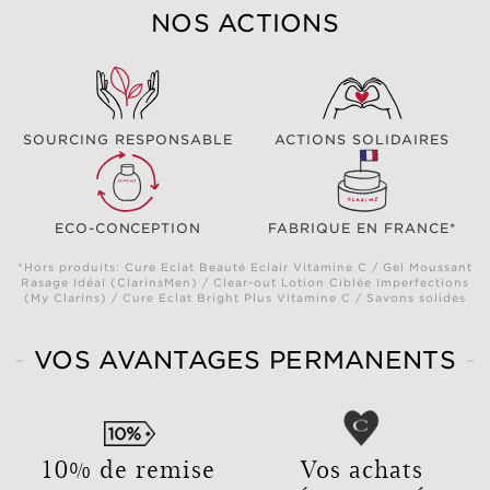
NOS ACTIONS
SOURCING RESPONSABLE
ACTIONS SOLIDAIRES
ECO-CONCEPTION
FABRIQUE EN FRANCE*
*Hors produits: Cure Eclat Beauté Eclair Vitamine C / Gel Moussant
Rasage Idéal (ClarinsMen) / Clear-out Lotion Ciblée Imperfections
(My Clarins) / Cure Eclat Bright Plus Vitamine C / Savons solides
VOS AVANTAGES PERMANENTS
10% de remise
Vos achats